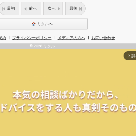
最初
前へ
次へ
最後
ミクルへ
規約
プライバシーポリシー
メディアの方へ
お問い合わせ
© 2026 ミクル
詳
arrow_forward_ios