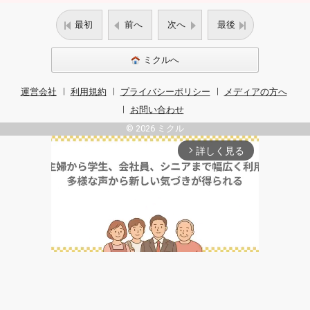
最初
前へ
次へ
最後
ミクルへ
運営会社
利用規約
プライバシーポリシー
メディアの方へ
お問い合わせ
© 2026 ミクル
詳しく見る
arrow_forward_ios
Unmute