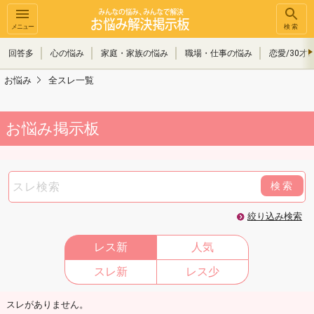
メニュー
検索
回答多
心の悩み
家庭・家族の悩み
職場・仕事の悩み
恋愛/30才
お悩み
全スレ一覧
お悩み掲示板
検索
絞り込み検索
レス新
人気
スレ新
レス少
スレがありません。