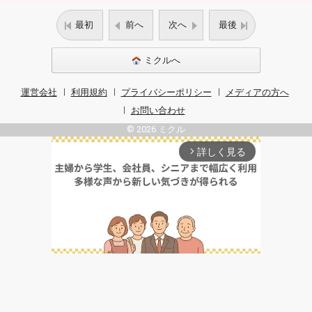
最初
前へ
次へ
最後
ミクルへ
運営会社
利用規約
プライバシーポリシー
メディアの方へ
お問い合わせ
© 2026 ミクル
詳しく見る
arrow_forward_ios
Unmute