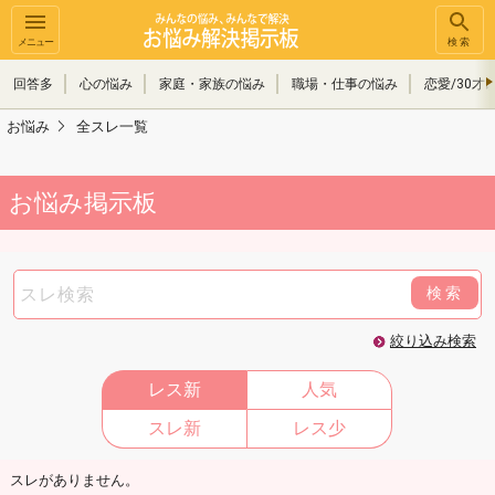
メニュー
検索
回答多
心の悩み
家庭・家族の悩み
職場・仕事の悩み
恋愛/30才
お悩み
全スレ一覧
お悩み掲示板
検索
絞り込み検索
レス新
人気
スレ新
レス少
スレがありません。