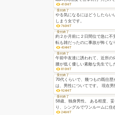
410HIT
受付終了
やる気になるにはどうしたらい
しまう女です。
760HIT
受付終了
約２か月前に２日間位で急に不
転も雑だったのに事故が怖くな
434HIT
受付終了
午前中友達に誘われて、近所の
腰が低く優しい素敵な先生でし
810HIT
受付終了
70代くらいで、幾つもの既往
は、男性についてです。 現在男
924HIT
受付終了
58歳、独身男性。 ある程度、妥協してパートナーを見つけて、2LDKに住むのと、理想に拘
り、シングルでワンルームに住
246HIT