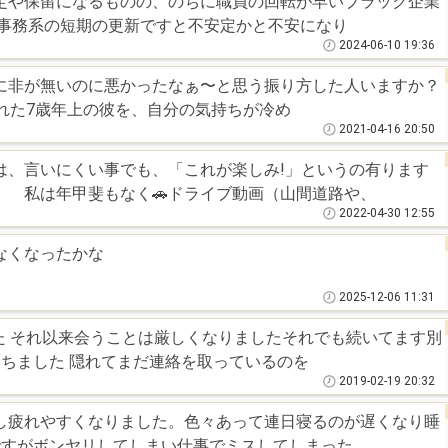
定や保留になるものの、のちに職員の回転が早いブラック企業
 事務系の短期の更新ですと不安定かと不安になり
2024-06-10 19:36
に非が無いのに悪かったなぁ〜と思う振り方した人いますか？
れた7歳年上の彼を、自分の気持ちが冷め
2021-04-16 20:50
は、言いにくい事でも、「これが楽しみ!」というの有ります
なく🚗ドライブ動画（山間道路や、
2022-04-30 12:55
なくなったかな
2025-12-06 11:31
た それ以来会うことは厳しくなりましたそれでも続いてます別
ちました 隠れてまだ連絡を取っているのを
2019-02-19 20:32
し疲れやすくなりました。色々あって連日寝るのが遅くなり睡
ですがボンヤリしてしまい仕事でミスしてしまった。