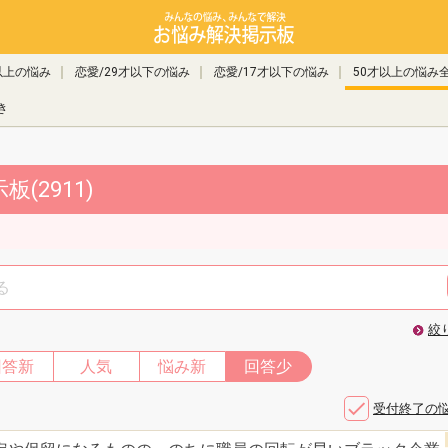
以上の悩み
恋愛/29才以下の悩み
恋愛/17才以下の悩み
50才以上の悩み
き
(2911)
絞
回答新
人気
悩み新
回答少
受付終了の