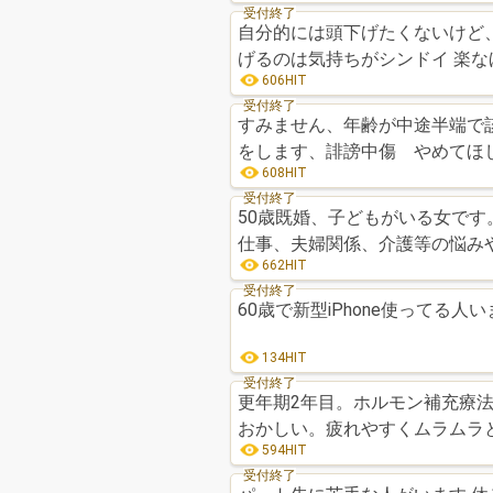
受付終了
自分的には頭下げたくないけど
げるの
606HIT
受付終了
すみません、年齢が中途半端で該当が
をします、誹謗中傷 やめてほ
608HIT
受付終了
50歳既婚、子どもがいる女です
仕事、夫婦関係、介護等の悩み
662HIT
受付終了
60歳で新型iPhone使ってる人
134HIT
受付終了
更年期2年目。ホルモン補充療法
おかしい。疲れやすくムラムラ
594HIT
受付終了