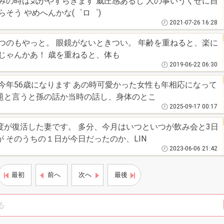
みの時は気がやすらぎます 威圧感あるし 人の事いうくせに自
そう やめへんかな(゜ロ゜)
2021-07-26 16:28
つのもやっと。 眼鏡がないときつい。 年齢を重ねると、楽に
じゃんかあ！ 歳を重ねると、体も
2019-06-22 06:30
今年56歳になります あの時可愛かった女性も年相応になって
題と言うと孫の話か当時の話し、身体のとこ
2025-09-17 00:17
度が復活した妻です。 多分、今月はいつといつが飲み会と3日
 そのうちの１日が今日だったのか、LIN
2023-06-06 21:42
最初
前へ
次へ
最後