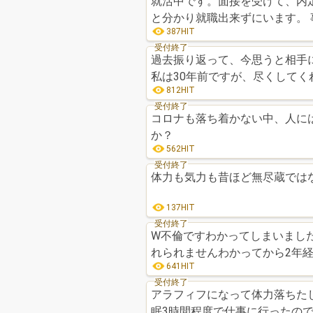
就活中です。面接を受けて、内
と分かり就職出来ずにいます。
387HIT
受付終了
過去振り返って、今思うと相手
私は30年前ですが、尽くしてく
812HIT
受付終了
コロナも落ち着かない中、人に
か？ 私は年甲斐も
562HIT
受付終了
体力も気力も昔ほど無尽蔵では
137HIT
受付終了
W不倫ですわかってしまいまし
れられませんわかってから2年経
641HIT
受付終了
アラフィフになって体力落ちた
眠3時間程度で仕事に行ったの