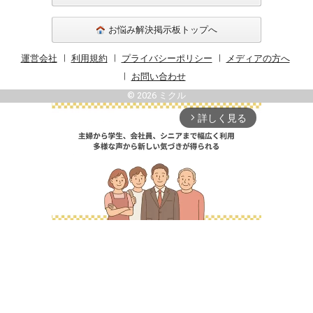
お悩み解決掲示板トップへ
運営会社
利用規約
プライバシーポリシー
メディアの方へ
お問い合わせ
© 2026 ミクル
詳しく見る
arrow_forward_ios
Unmute