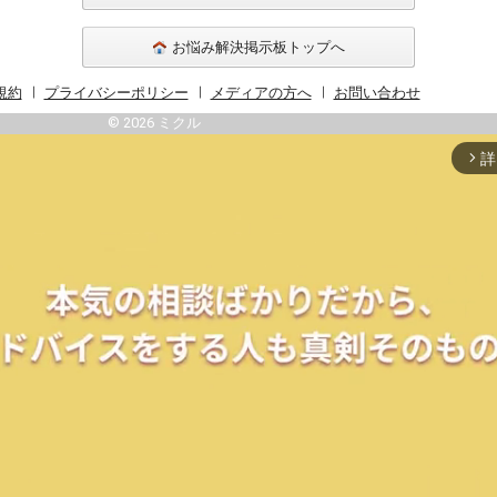
お悩み解決掲示板トップへ
規約
プライバシーポリシー
メディアの方へ
お問い合わせ
© 2026 ミクル
詳
arrow_forward_ios