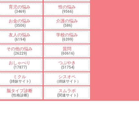
育児の悩み
性の悩み
(3469)
(9566)
お金の悩み
介護の悩み
(3506)
(586)
友人の悩み
学校の悩み
(6194)
(6399)
その他の悩み
質問
(26229)
(60616)
おしゃべり
つぶやき
(17877)
(51754)
ミクル
シスオペ
(姉妹サイト)
（姉妹サイト）
脳タイプ診断
スムラボ
(性格診断)
(関連サイト)