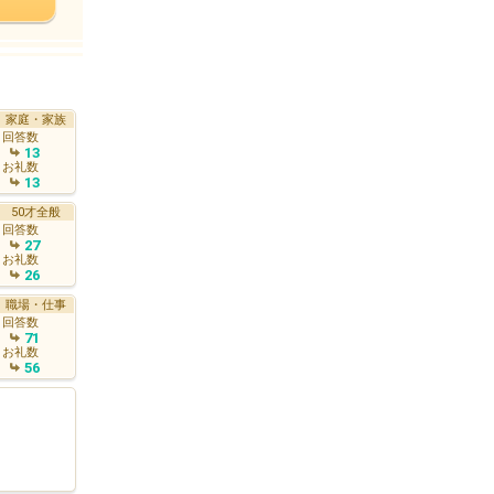
家庭・家族
回答数
13
お礼数
13
50才全般
回答数
27
お礼数
26
職場・仕事
回答数
71
お礼数
56