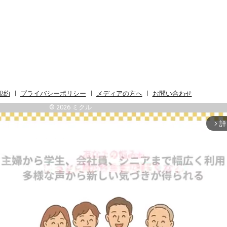
規約
プライバシーポリシー
メディアの方へ
お問い合わせ
© 2026 ミクル
詳
arrow_forward_ios