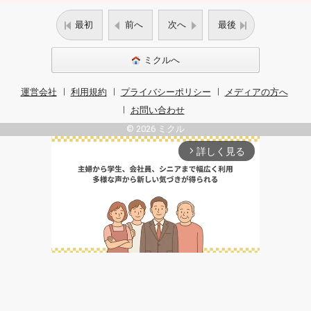
最初
前へ
次へ
最後
ミクルへ
運営会社
利用規約
プライバシーポリシー
メディアの方へ
お問い合わせ
© 2026 ミクル
詳しく見る
arrow_forward_ios
Unmute