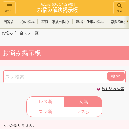
メニュー
検索
回答多
心の悩み
家庭・家族の悩み
職場・仕事の悩み
恋愛/30才
お悩み
全スレ一覧
お悩み掲示板
検索
絞り込み検索
レス新
人気
スレ新
レス少
スレがありません。