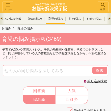
メニュー
検索
才以上の悩み全般
身体の悩み
育児の悩み
性の悩み
お金の悩み
介
お悩み
育児の悩み
育児の悩み掲示板(3469)
子育ての迷いや育児ストレス、子供の幼稚園や保育園、学校でのトラブルな
ど、同じ体験をしている人の体験談などの情報交換をしながら、不安の解消を
しましょう。
検索
絞り込み検索
回答新
人気
悩み新
回答少
受付終了の悩みを見る