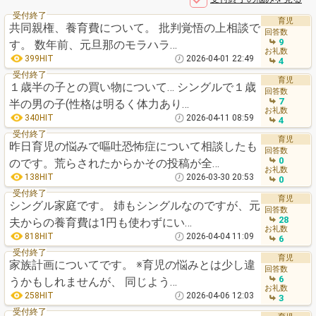
受付終了
育児
共同親権、養育費について。 批判覚悟の上相談で
回答数
9
す。 数年前、元旦那のモラハラ…
お礼数
399HIT
2026-04-01 22:49
4
受付終了
育児
１歳半の子との買い物について… シングルで１歳
回答数
7
半の男の子(性格は明るく体力あり…
お礼数
340HIT
2026-04-11 08:59
4
受付終了
育児
昨日育児の悩みで嘔吐恐怖症について相談したも
回答数
0
のです。荒らされたからかその投稿が全…
お礼数
138HIT
2026-03-30 20:53
0
受付終了
育児
シングル家庭です。 姉もシングルなのですが、元
回答数
28
夫からの養育費は1円も使わずにい…
お礼数
818HIT
2026-04-04 11:09
6
受付終了
育児
家族計画についてです。 ※育児の悩みとは少し違
回答数
6
うかもしれませんが、 同じよう…
お礼数
258HIT
2026-04-06 12:03
3
受付終了