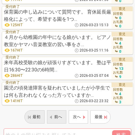
0
受付終了
育児
保育園の申し込みについて質問です。 育休延長厳
回答数
0
格化によって、希望する園を1つ…
お礼数
125HIT
2026-03-23 15:13
0
受付終了
育児
４月から幼稚園の年中になる娘がいます。 ピアノ
回答数
4
教室かヤマハ音楽教室の習い事をさ…
お礼数
167HIT
2026-03-25 11:16
0
受付終了
育児
来年高校受験の娘が頑張りすぎています。 塾は平
回答数
13
日16:30〜22:30の6時間…
お礼数
286HIT
2026-03-25 07:04
9
受付終了
育児
園児の頃発達障害を疑われていましたが小学生で
回答数
4
は何も言われなくなった方っていますか…
お礼数
141HIT
2026-03-22 23:32
3
最初
前へ
次へ
最後
検索