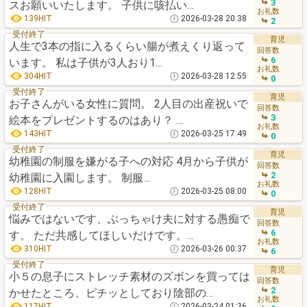
3
スお願いいたします。 子供に咳払い…
お礼数
139HIT
2026-03-28 20:38
2
受付終了
育児
人生で3本の指に入るくらい腸が煮えくり返って
回答数
6
います。 私は子供が3人おり1…
お礼数
304HIT
2026-03-28 12:55
0
受付終了
育児
お子さんがいる女性に質問。 2人目の出産祝いで
回答数
3
絵本をプレゼントするのはあり？ …
お礼数
143HIT
2026-03-25 17:49
0
受付終了
育児
幼稚園の制服を嫌がる子への対応 4月から子供が
回答数
2
幼稚園に入園します。 制服…
お礼数
128HIT
2026-03-25 08:00
0
受付終了
育児
悩みではないです、ぶっちゃけ夫に対する愚痴で
回答数
6
す。 ただ共感してほしいだけです。…
お礼数
310HIT
2026-03-26 00:37
6
受付終了
育児
小５の息子にストレッチ素材のズボンを買っては
回答数
2
かせたところ、ピチッとしており陰部の…
お礼数
117HIT
2026-03-24 01:36