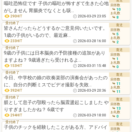
育児
嘔吐恐怖症です 子供の嘔吐が怖すぎて生きた心地
回答数
10
がしません 胃腸炎でなくとも咳…
お礼数
290HIT
2026-03-29 23:05
8
受付終了
育児
皆さんだったらどうするかご意見伺いたいです。
回答数
5
1歳の子供がいるので、最近麻…
お礼数
233HIT
2026-03-28 16:00
2
受付終了
育児
9歳の子供には日本脳炎の予防接種の追加があり
回答数
1
ますよね？ 9歳過ぎたら受けれるよ…
お礼数
153HIT
2026-03-31 15:48
0
受付終了
育児
今日、中学校の娘の吹奏楽部の演奏会があったの
回答数
11
に、自分の判断ミスでビデオ撮影を失敗…
お礼数
392HIT
2026-03-29 20:36
11
受付終了
育児
躾として息子の顎殴ったら脳震盪起こしました や
回答数
13
りすぎましたかね？ 6歳です
お礼数
294HIT
2026-03-29 18:00
0
受付終了
育児
子供のチックを経験したことがある方、アドバイ
回答数