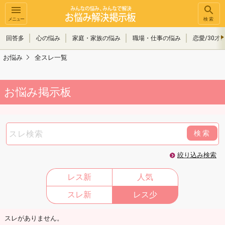
メニュー
検索
回答多
心の悩み
家庭・家族の悩み
職場・仕事の悩み
恋愛/30才
お悩み
全スレ一覧
お悩み掲示板
検索
絞り込み検索
レス新
人気
スレ新
レス少
スレがありません。