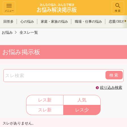
メニュー
検索
回答多
心の悩み
家庭・家族の悩み
職場・仕事の悩み
恋愛/30才
お悩み
全スレ一覧
お悩み掲示板
検索
絞り込み検索
レス新
人気
スレ新
レス少
スレがありません。