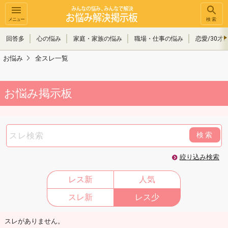
メニュー
検索
回答多
心の悩み
家庭・家族の悩み
職場・仕事の悩み
恋愛/30才
お悩み
全スレ一覧
お悩み掲示板
検索
絞り込み検索
レス新
人気
スレ新
レス少
スレがありません。