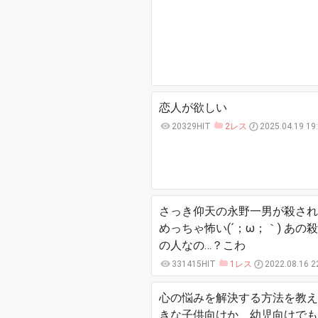
恋人が欲しい
20329HIT
2レス
2025.04.19 19
さっき仰天の永野一男が殺され
めっちゃ怖い(´；ω；｀) あの
の人なの…？こわ
331415HIT
1レス
2022.08.16 2
心の悩みを解決する方法を教え
きな子供向けか、幼児向けでも