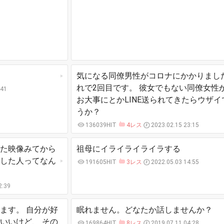
気になる同僚男性がコロナにかかりまし
れで2回目です。 彼女でもない同僚女性
:41
お大事にとかLINE送られてきたらウザイ
うか？
136039HIT
4レス
2023.02.15 23:15
た映像みてから
祖母にイライライライラする
殺した人ってなん
191605HIT
3レス
2022.05.03 14:55
2:39
ます。 自分が好
眠れません。どなたか話しませんか？
いいけど、 その
169864HIT
8レス
2019.07.11 04:28