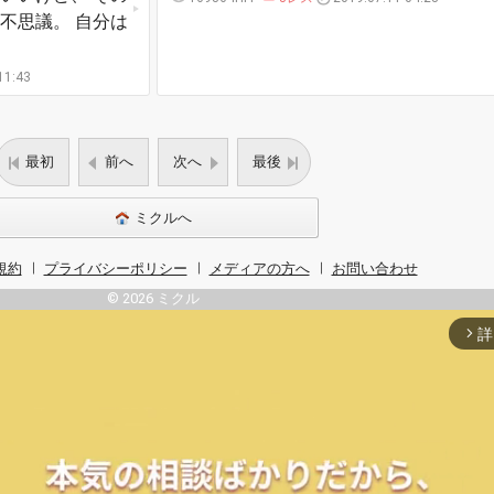
不思議。 自分は
11:43
最初
前へ
次へ
最後
ミクルへ
規約
プライバシーポリシー
メディアの方へ
お問い合わせ
© 2026 ミクル
詳
arrow_forward_ios