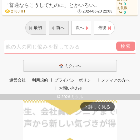
0
「普通ならこうしてたのに」とかいろい…
お礼数
2160HIT
2024-06-20 22:08
0
最初
前へ
次へ
最後
検索
ミクルへ
運営会社
利用規約
プライバシーポリシー
メディアの方へ
お問い合わせ
© 2026 ミクル
詳しく見る
arrow_forward_ios