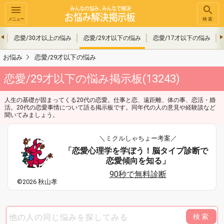
メニュー
検索
み
恋愛/30才以上の悩み
恋愛/29才以下の悩み
恋愛/17才以下の悩み
お悩み
恋愛/29才以下の悩み
恋愛/29才以下の悩み掲示板(13243)
人生の基礎が固まってくる20代の恋愛。仕事と恋、遠距離、体の事、恋活・婚
活。20代の恋愛事情について語る掲示板です。同年代の人の意見や経験談など
聞いてみましょう。
＼ミクルしゃちょー考案／
「恋愛心理学を学ぼう！脳タイプ診断で
恋愛傾向を知る」
90秒で無料診断
©2026 秋山孝
検索