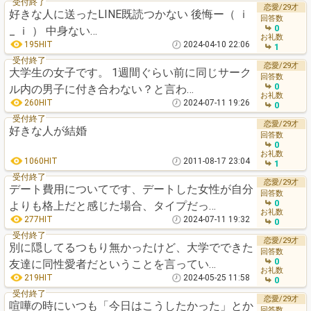
受付終了
恋愛/29才
好きな人に送ったLINE既読つかない 後悔ー（ ｉ
回答数
0
_ ｉ ） 中身ない…
お礼数
195HIT
2024-04-10 22:06
1
受付終了
恋愛/29才
大学生の女子です。 1週間ぐらい前に同じサーク
回答数
0
ル内の男子に付き合わない？と言わ…
お礼数
260HIT
2024-07-11 19:26
0
受付終了
恋愛/29才
好きな人が結婚
回答数
0
お礼数
1060HIT
2011-08-17 23:04
1
受付終了
恋愛/29才
デート費用についてです、デートした女性が自分
回答数
0
よりも格上だと感じた場合、タイプだっ…
お礼数
277HIT
2024-07-11 19:32
0
受付終了
恋愛/29才
別に隠してるつもり無かったけど、大学でできた
回答数
0
友達に同性愛者だということを言ってい…
お礼数
219HIT
2024-05-25 11:58
0
受付終了
恋愛/29才
喧嘩の時にいつも「今日はこうしたかった」とか
回答数