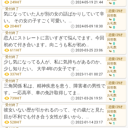
249HIT
2024-05-19 21:44
0
受付終了
恋愛/29才
気になっていた人が別の女の話ばかりしていて辛
回答数
0
い。 その女の子すごく可愛い。…
お礼数
204HIT
2024-05-09 18:30
0
受付終了
恋愛/29才
恋人にストレートに言いすぎて悩んでます。今回
回答数
0
初めて付き合います。向こうも私が初め…
お礼数
611HIT
2020-03-25 23:06
1
受付終了
恋愛/29才
少し気になってる人が、私に気持ちがあるのか、
回答数
0
少し知りたい。 大学4年の女子です…
お礼数
337HIT
2023-11-01 00:27
1
受付終了
恋愛/29才
三角関係 私は、精神疾患を患う、障害者の男性で
回答数
0
す。一応高卒、車の免許取得してま…
お礼数
739HIT
2021-03-26 19:51
2
受付終了
恋愛/29才
彼女いない歴が引かれるのって、その歳だと見た
回答数
0
目が不利でも付き合う女性が多いから、…
お礼数
528HIT
2022-01-14 23:17
1