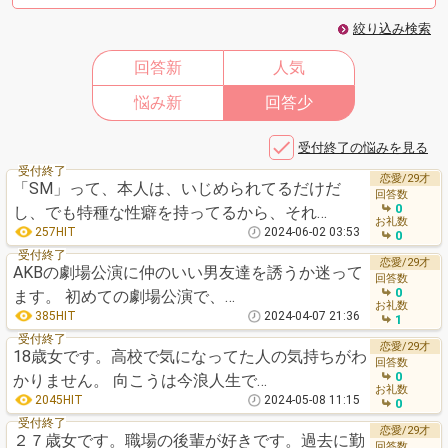
絞り込み検索
回答新
人気
悩み新
回答少
受付終了の悩みを見る
受付終了
恋愛/29才
「SM」って、本人は、いじめられてるだけだ
回答数
0
し、でも特種な性癖を持ってるから、それ…
お礼数
257HIT
2024-06-02 03:53
0
受付終了
恋愛/29才
AKBの劇場公演に仲のいい男友達を誘うか迷って
回答数
0
ます。 初めての劇場公演で、…
お礼数
385HIT
2024-04-07 21:36
1
受付終了
恋愛/29才
18歳女です。高校で気になってた人の気持ちがわ
回答数
0
かりません。 向こうは今浪人生で…
お礼数
2045HIT
2024-05-08 11:15
0
受付終了
恋愛/29才
２７歳女です。職場の後輩が好きです。過去に勤
回答数