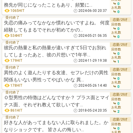
0
務先が同じになったこともあり、頻繁に…
お礼数
1065HIT
2024-06-30 20:37
0
受付終了
恋愛/29才
失恋の痛みってなかなか慣れないですよね。 何度
回答数
0
経験してもまるでそれが初めてかの…
お礼数
534HIT
2024-05-21 06:35
0
受付終了
恋愛/29才
彼氏の熱量と私の熱量が違いすぎて5日でお別れ
回答数
0
してしまったあと、彼の片想いで1年半…
お礼数
179HIT
2024-11-29 19:38
1
受付終了
恋愛/29才
異性のよく遊んたりする友達、セフレだけの異性
回答数
0
関係もいない男性ってやばいかな 異…
お礼数
178HIT
2024-05-26 14:40
0
受付終了
恋愛/29才
Ｏ型男性の特徴はどんなですか？ プラス面とマイ
回答数
0
ナス面、それぞれ教えて欲しいです…
お礼数
861HIT
2018-05-24 20:35
2
受付終了
恋愛/29才
好きな人があってまもない人に取られました。か
回答数
0
なりショックです。 皆さんの悔しい…
お礼数