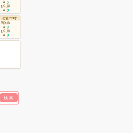
5
お礼数
0
恋愛/29才
回答数
3
お礼数
0
検索