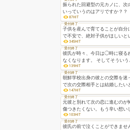
振られた回避型の元カノに、次
いっていうのはアリですか？？
87HIT
受付終了
子供を産んで育てることが自分
で不安で、絶対子供がほしいと
345HIT
受付終了
彼氏が時々、今日は◯時に寝る
なくなります。 そ
139HIT
受付終了
朝鮮学校出身の彼との交際を迷っ
147HIT
受付終了
元彼と別れて次の恋に進むのが怖
傷つきたくない。もう辛い想い
103HIT
受付終了
彼氏の前で泣くことができません。 今仕事が辛くて、ほぼ毎日泣いてしまいます。