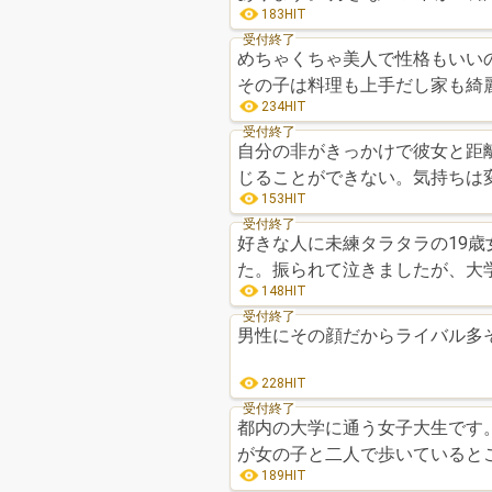
183HIT
受付終了
めちゃくちゃ美人で性格もいい
その子は料理も上手だし家も綺
234HIT
受付終了
自分の非がきっかけで彼女と距離
じることができない。気持ちは変
153HIT
受付終了
好きな人に未練タラタラの19歳女です。 1年前、高校卒業後に好きな
た。振られて泣きましたが、大
148HIT
受付終了
228HIT
受付終了
都内の大学に通う女子大生です。
が女の子と二人で歩いているとこ
189HIT