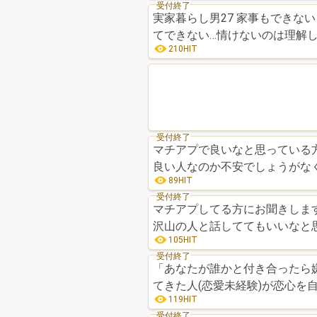
受付終了
実家暮らし男27 家事もできな
てできない…情けないのは理解
210HIT
受付終了
マチアプで良いなと思っている
良い人なのか不安でしょうがな
89HIT
受付終了
マチアプしてる方にお聞きしま
沢山の人と話しててもいいなと
105HIT
受付終了
「あなたが誰かと付き合ったら
119HIT
受付終了