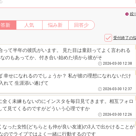
絞
回答新
人気
悩み新
回答少
受付終了の
合って半年の彼氏がいます。 見た目は童顔ってよく言われる
めなのもあってか、付き合い始めた頃から彼がそ
2026-03-30 12:38
いだけ
で 他の女性なら彼を支え、受け入れて 生涯添い遂げて
2026-03-30 12:37
に全く未練もないのにインスタを毎日見てきます。相互フォロ
して見てくるのですがどういう心理ですか
2026-03-30 12:26
なった女性(どちらとも仲が良い友達)の3人で出かけることが
緒なのでライブではよく一緒に行動するのです