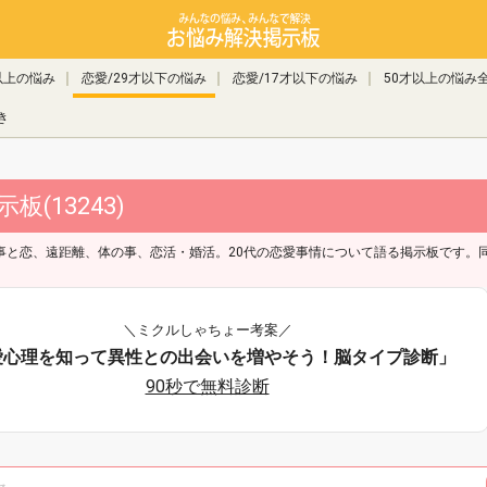
以上の悩み
恋愛/29才以下の悩み
恋愛/17才以下の悩み
50才以上の悩み
き
(13243)
事と恋、遠距離、体の事、恋活・婚活。20代の恋愛事情について語る掲示板です。
＼ミクルしゃちょー考案／
愛心理を知って異性との出会いを増やそう！脳タイプ診断」
90秒で無料診断