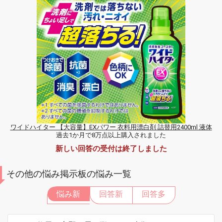
ワイドハイター 【大容量】EXパワー 衣料用漂白剤 詰替用2400ml 液体
過去1か月で8万点以上購入されました
新しい回答の受付は終了しました
その他の悩み掲示板の悩み一覧
悩み新
回答新
回答多