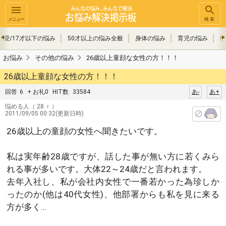
メニュー
検索
恋愛/17才以下の悩み
50才以上の悩み全般
身体の悩み
育児の悩み
性
お悩み
その他の悩み
26歳以上童顔な女性の方！！！
26歳以上童顔な女性の方！！！
回答
6
+ お礼0
HIT数
33584
あ-
あ+
悩める人
（ 28 ♀ ）
2011/09/05 00:32(更新日時)
26歳以上の童顔の女性へ聞きたいです。
私は実年齢28歳ですが、話した事が無い方に若くみら
れる事が多いです。大体22～24歳だと言われます。
去年入社し、私が会社内女性で一番若かった為珍しか
ったのか(他は40代女性)、他部署からも私を見に来る
方が多く…