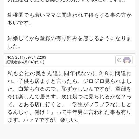
幼稚園でも若いママに間違われて得をする事の方が
多いです。
結婚してから童顔の有り難みを感じるようになりま
した。
No.5
2011/09/04 22:03
経験者さん5
( 40代 ♀ )
私も会社の奥さん達に同年代なのに２８に間違わ
れ、子供も居ますと言ったら、ジロジロ見られまし
た、白髪も有るので、恥ずかしいんですが、童顔を
今は楽しんで居ます。次は幾つに見られるかな？っ
て。とある店に行くと、「学生がブラブラなにしと
るんじゃ、働け！」って中年男に言われた事も有り
ます。ハァ？ですが、楽しい。