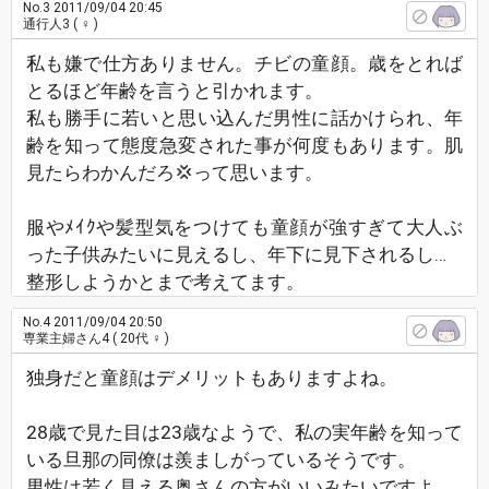
No.3
2011/09/04 20:45
通行人3
( ♀ )
私も嫌で仕方ありません。チビの童顔。歳をとれば
とるほど年齢を言うと引かれます。
私も勝手に若いと思い込んだ男性に話かけられ、年
齢を知って態度急変された事が何度もあります。肌
見たらわかんだろ💢って思います。
服やﾒｲｸや髪型気をつけても童顔が強すぎて大人ぶ
った子供みたいに見えるし、年下に見下されるし…
整形しようかとまで考えてます。
No.4
2011/09/04 20:50
専業主婦さん4
( 20代 ♀ )
独身だと童顔はデメリットもありますよね。
28歳で見た目は23歳なようで、私の実年齢を知って
いる旦那の同僚は羨ましがっているそうです。
男性は若く見える奥さんの方がいいみたいですよ。