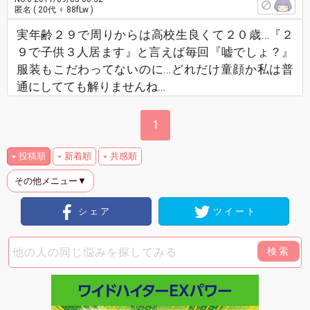
匿名
( 20代 ♀ 88fLw )
実年齢２９で周りからは高校生良くて２０歳…『２
９で子供３人居ます』と言えば毎回『嘘でしょ？』
服装もこだわってないのに…どれだけ童顔か私は普
通にしてても解りませんね…
1
投稿順
新着順
共感順
その他メニュー▼
シェア
ツイート
検索