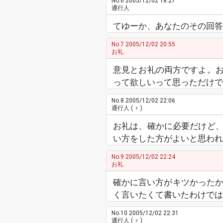
No.6
2005/12/02 18:27
通行人
てゆーか、あなたのその回答
No.7
2005/12/02 20:55
お礼
意見とお礼の両方ですよ。
って欲しいって思っただけで
No.8
2005/12/02 22:06
通行人
( ♀ )
お礼は、確かに必要だけど
い方をした方がよいと思われます
No.9
2005/12/02 22:24
お礼
確かに言い方がキツかったかもし
く言いたくて書いたわけでは
No.10
2005/12/02 22:31
通行人
( ♀ )