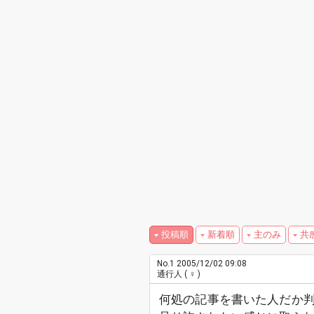
投稿順
新着順
主のみ
共
No.1
2005/12/02 09:08
通行人
( ♀ )
何処の記事を書いた人だか