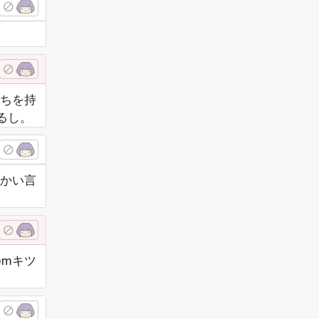
ちを持
るし。
かい言
)mキツ