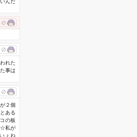
いんだ
言われた
た事は
が２個
時とある
コの板
☆私が
しいょね