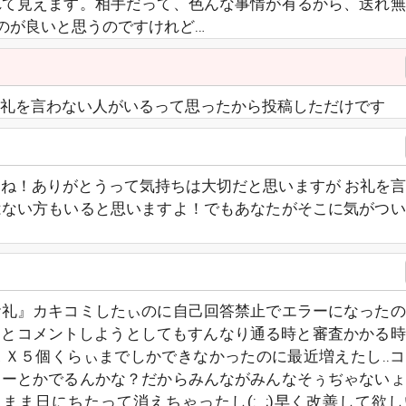
れて見えます。相手だって、色んな事情が有るから、送れ無
のが良いと思うのですけれど…
礼を言わない人がいるって思ったから投稿しただけです
ね！ありがとうって気持ちは大切だと思いますが お礼を
はない方もいると思いますよ！でもあなたがそこに気がつい
お礼』カキコミしたぃのに自己回答禁止でエラーになったの
あとコメントしようとしてもすんなり通る時と審査かかる
ＡＸ５個くらぃまでしかできなかったのに最近増えたし‥コ
ラーとかでるんかな？だからみんながみんなそぅぢゃないょ
まま日にちたって消えちゃったし(:_;)早く改善して欲