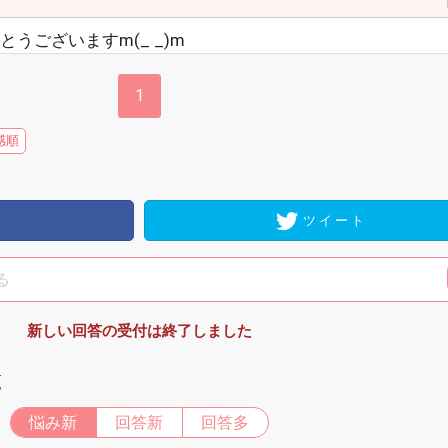
うございますm(_ _)m
1
感順
ツイート
新しい回答の受付は終了しました
覧
悩み新
回答新
回答多