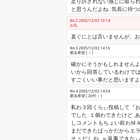
足り許されない感じに取ら
と思うんだよね…気長に待つ
No.2
2005/12/02 10:14
お礼
直ぐにとは言いませんが、お
No.3
2005/12/02 14:16
匿名希望
( ♀ )
確かにそうかもしれませんよ
いから回答しているわけで
すごくいい事だと思いますよ
No.4
2005/12/02 14:54
匿名希望
( 20代 ♀ )
私わ３回くらぃ投稿して『
でした‥１個わできたけど‥
しコメントもちょい前わＭ
まだできたばっかだからエ
そぅだしね‥ぉ返事できなぃ