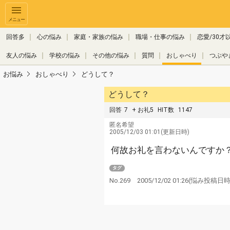
メニュー
回答多
心の悩み
家庭・家族の悩み
職場・仕事の悩み
恋愛/30才
友人の悩み
学校の悩み
その他の悩み
質問
おしゃべり
つぶや
お悩み
おしゃべり
どうして？
どうして？
回答
7
+ お礼5
HIT数
1147
匿名希望
2005/12/03 01:01(更新日時)
何故お礼を言わないんですか
タグ
No.269
2005/12/02 01:26
(悩み投稿日時