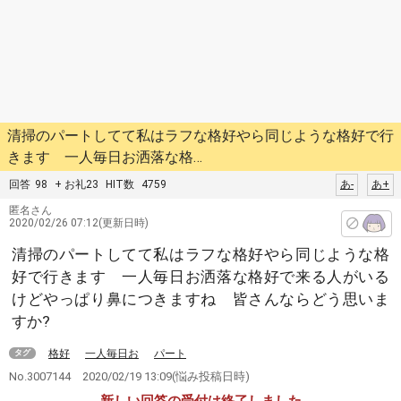
清掃のパートしてて私はラフな格好やら同じような格好で行
きます 一人毎日お洒落な格…
回答
98
+ お礼23
HIT数
4759
あ-
あ+
匿名さん
2020/02/26 07:12(更新日時)
清掃のパートしてて私はラフな格好やら同じような格
好で行きます 一人毎日お洒落な格好で来る人がいる
けどやっぱり鼻につきますね 皆さんならどう思いま
すか?
格好
一人毎日お
パート
タグ
No.3007144
2020/02/19 13:09
(悩み投稿日時)