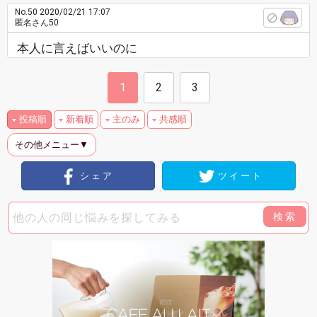
No.50
2020/02/21 17:07
匿名さん50
本人に言えばいいのに
1
2
3
投稿順
新着順
主のみ
共感順
その他メニュー▼
シェア
ツイート
検索