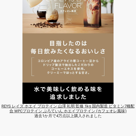
REYS レイズ ホエイ プロテイン 山澤 礼明 監修 1kg 国内製造 ビタミン7種配
合 WPCプロテイン ぷろていん ホエイプロテイン (カフェオレ風味)
過去1か月で4万点以上購入されました