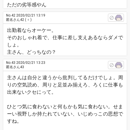
ただの劣等感やん
No.42
2020/02/21 13:19
匿名さん42
( ♀ )
出勤着ならオーケー。
そのおしゃれ着で、仕事に差し支えあるならダメで
しょ。
主さん、どっちなの？
No.43
2020/02/21 13:23
匿名さん43
主さんは自分と違うから批判してるだけでしょ。周
りの空気読め、周りと足並み揃えろ、ろくに仕事も
出来ないクセにって。
ひとつ気に食わないと何もかも気に食わない。せま
ーい視野しか持たれていない、いじめっこの思想で
すね。