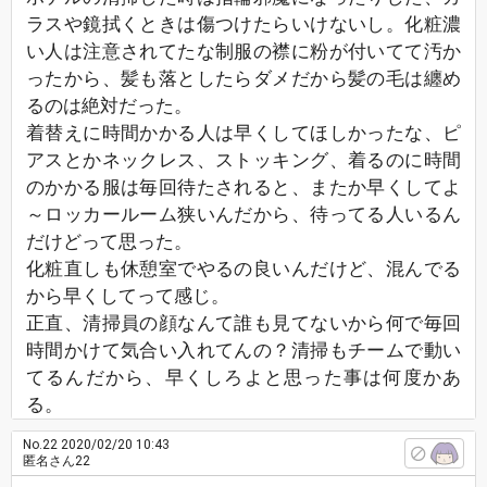
ラスや鏡拭くときは傷つけたらいけないし。化粧濃
い人は注意されてたな制服の襟に粉が付いてて汚か
ったから、髪も落としたらダメだから髪の毛は纏め
るのは絶対だった。
着替えに時間かかる人は早くしてほしかったな、ピ
アスとかネックレス、ストッキング、着るのに時間
のかかる服は毎回待たされると、またか早くしてよ
～ロッカールーム狭いんだから、待ってる人いるん
だけどって思った。
化粧直しも休憩室でやるの良いんだけど、混んでる
から早くしてって感じ。
正直、清掃員の顔なんて誰も見てないから何で毎回
時間かけて気合い入れてんの？清掃もチームで動い
てるんだから、早くしろよと思った事は何度かあ
る。
No.22
2020/02/20 10:43
匿名さん22