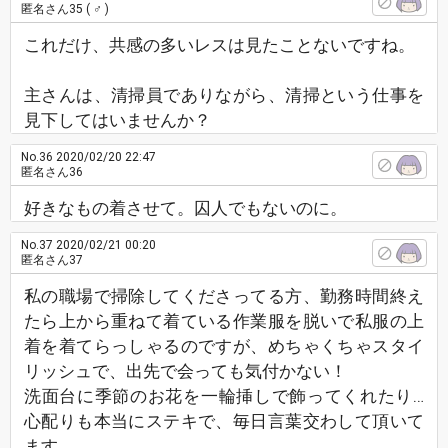
匿名さん35
( ♂ )
これだけ、共感の多いレスは見たことないですね。
主さんは、清掃員でありながら、清掃という仕事を
見下してはいませんか？
No.36
2020/02/20 22:47
匿名さん36
好きなもの着させて。囚人でもないのに。
No.37
2020/02/21 00:20
匿名さん37
私の職場で掃除してくださってる方、勤務時間終え
たら上から重ねて着ている作業服を脱いで私服の上
着を着てらっしゃるのですが、めちゃくちゃスタイ
リッシュで、出先で会っても気付かない！
洗面台に季節のお花を一輪挿しで飾ってくれたり…
心配りも本当にステキで、毎日言葉交わして頂いて
ます。