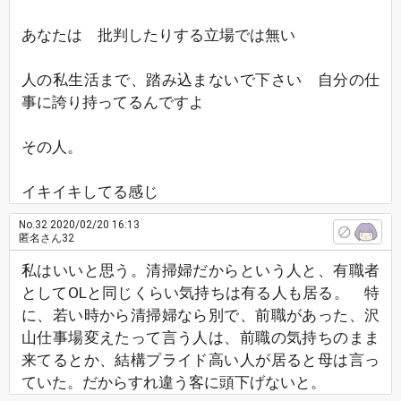
あなたは 批判したりする立場では無い
人の私生活まで、踏み込まないで下さい 自分の仕
事に誇り持ってるんですよ
その人。
イキイキしてる感じ
No.32
2020/02/20 16:13
匿名さん32
私はいいと思う。清掃婦だからという人と、有職者
としてOLと同じくらい気持ちは有る人も居る。 特
に、若い時から清掃婦なら別で、前職があった、沢
山仕事場変えたって言う人は、前職の気持ちのまま
来てるとか、結構プライド高い人が居ると母は言っ
ていた。だからすれ違う客に頭下げないと。