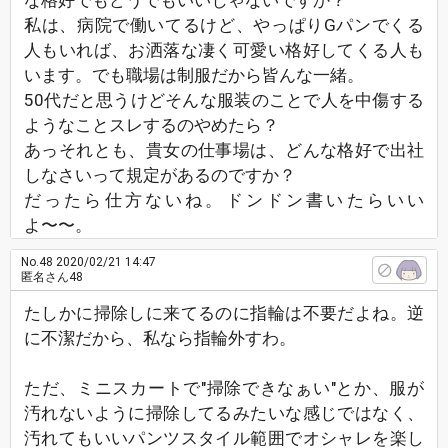
な格好でもどうでもいいじゃないですか？
私は、病院で働いてるけど、やっぱりGパンでくる
人もいれば、お洒落な凄く可愛い格好してくる人も
います。でも職場は制服だから皆んな一緒。
50代だと思うけどそんな服装のことで人を中傷する
ようなことスレするのやめたら？
あっそれとも、貴女の仕事場は、どんな格好で出社
しなさいって規定があるのですか？
だったら仕方ないね。ドンドン書いたらいい
よ〜〜。
No.48
2020/02/21 14:47
匿名さん48
たしかに掃除しに来てるのに指輪は不要だよね。逆
に不潔だから、私なら指輪外すわ。
ただ、ミニスカートで"掃除できなぁい"とか、服が
汚れないように掃除してるみたいな感じではなく、
汚れてもいいパンツスタイル範囲でオシャレを楽し