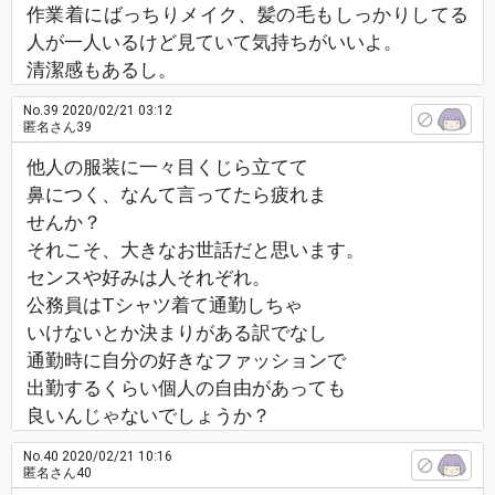
作業着にばっちりメイク、髪の毛もしっかりしてる
人が一人いるけど見ていて気持ちがいいよ。
清潔感もあるし。
No.39
2020/02/21 03:12
匿名さん39
他人の服装に一々目くじら立てて
鼻につく、なんて言ってたら疲れま
せんか？
それこそ、大きなお世話だと思います。
センスや好みは人それぞれ。
公務員はTシャツ着て通勤しちゃ
いけないとか決まりがある訳でなし
通勤時に自分の好きなファッションで
出勤するくらい個人の自由があっても
良いんじゃないでしょうか？
No.40
2020/02/21 10:16
匿名さん40