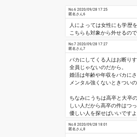
No.6
2020/09/28 17:25
匿名さん6
人によっては女性にも学歴
こちらも対象から外せるので
No.7
2020/09/28 17:27
匿名さん7
バカにしてくる人はお断りす
全員じゃないのだから。
婚活は年齢や年収をバカにさ
メンタル強くないときついの
ちなみにうちは高卒と大卒
しい人だから高卒の件はつっ
優しい人を探せばいいですよ
No.8
2020/09/28 18:01
匿名さん8