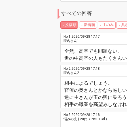
すべての回答
投稿順
新着順
主のみ
共
No.1
2020/09/28 17:17
匿名さん1
全然、高卒でも問題ない。
世の中高卒の人もたくさんい
No.2
2020/09/28 17:18
匿名さん2
相手によるでしょう。
官僚の奥さんとかなら厳しい
逆に主さんが玉の輿に乗ろう
相手の職業を高望みしなけれ
No.3
2020/09/28 17:18
悩みの光
( 20代 ♀ NcTTCd )