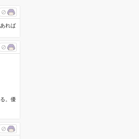
あれば
る。優