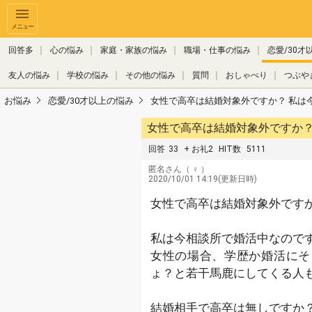
メニュー
回答多
心の悩み
家庭・家族の悩み
職場・仕事の悩み
恋愛/30才
友人の悩み
学校の悩み
その他の悩み
質問
おしゃべり
つぶや
お悩み
恋愛/30才以上の悩み
女性で高卒は結婚対象外ですか？ 私は
回答
33
+ お礼2
HIT数
5111
匿名さん
（ ♀ ）
2020/10/01 14:19(更新日時)
女性で高卒は結婚対象外です
私は今相談所で婚活中なので
女性の場合、学歴か婚活にそ
ょ？と若干馬鹿にしてくる人
結婚相手で高卒は無しですか