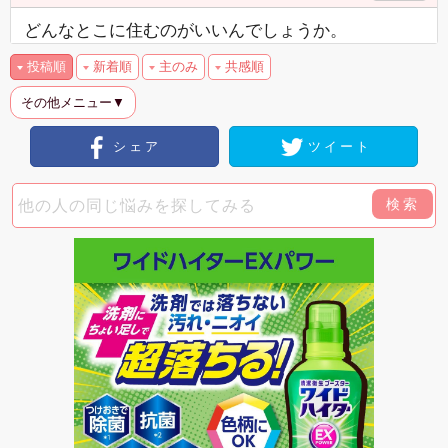
どんなとこに住むのがいいんでしょうか。
投稿順
新着順
主のみ
共感順
その他メニュー▼
シェア
ツイート
検索