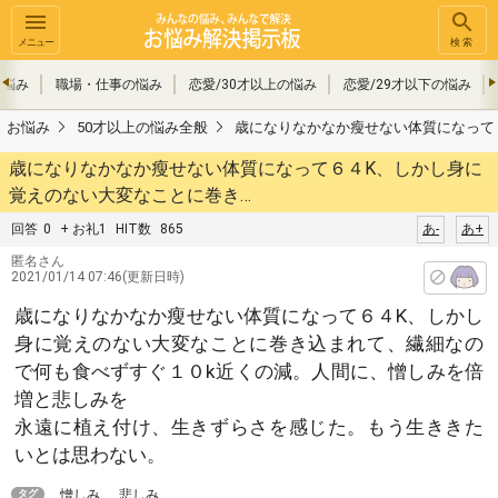
メニュー
検索
の悩み
職場・仕事の悩み
恋愛/30才以上の悩み
恋愛/29才以下の悩み
お悩み
50才以上の悩み全般
歳になりなかなか瘦せない体質になって
歳になりなかなか瘦せない体質になって６４K、しかし身に
覚えのない大変なことに巻き…
回答
0
+ お礼1
HIT数
865
あ-
あ+
匿名さん
2021/01/14 07:46(更新日時)
歳になりなかなか瘦せない体質になって６４K、しかし
身に覚えのない大変なことに巻き込まれて、繊細なの
で何も食べずすぐ１０k近くの減。人間に、憎しみを倍
増と悲しみを
永遠に植え付け、生きずらさを感じた。もう生ききた
いとは思わない。
憎しみ
悲しみ
タグ