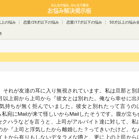
以上の悩み
恋愛/29才以下の悩み
恋愛/17才以下の悩み
50才以上の悩み
き
、それが友達の耳に入り無視されています。私は旦那と別
月以上前から上司から『彼女とは別れた。俺なら幸せに出
気持ちが無く拒んでいました。彼女と別れたって言うの
宛にMailが来て怪しいからMailしたそうです。腹が立
たセクハラなどを言うと、上司がアルバイト達に対して、私
のか『上司と浮気したから離婚した？ってきいたけど。な
イトから有りもしないデタラメな噂と、更に上の上司から