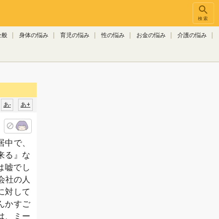
検索
全般
身体の悩み
育児の悩み
性の悩み
お金の悩み
介護の悩み
あ-
あ+
居中で、
来る』な
は嘘でし
ち会社の人
に対して
んかすご
は、ミー