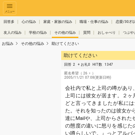
メニュー
回答多
心の悩み
家庭・家族の悩み
職場・仕事の悩み
恋愛/30才
友人の悩み
学校の悩み
その他の悩み
質問
おしゃべり
つぶや
お悩み
その他の悩み
助けてください
助けてください
回答
2
+ お礼0
HIT数
1347
匿名希望
（ 26 ♀ ）
2005/11/21 07:08(更新日時)
会社内で私と上司の噂があり
上司には彼女が居ます。２ヶ
どと言ってきましたが私には
た。それを知ったのは彼女から私
達にMailや、上司からされ
の態度の違いに怒りを感じた
い噂らしいで。』っとアルバ