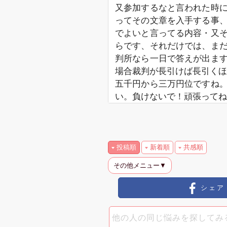
又参加するなと言われた時
ってその文章を入手する事
でよいと言ってる内容・又
らです、それだけでは、ま
判所なら一日で答えが出ま
場合裁判が長引けば長引くほ
五千円から三万円位ですね
い。負けないで！頑張ってね
投稿順
新着順
共感順
その他メニュー▼
シェア