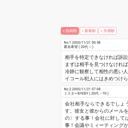
投稿順
新着順
共感順
No.1
2005/11/21 00:48
匿名希望
( 20代 ♀ )
相手を特定できなければ訴訟
まずは相手を見つけなければ
冷静に観察して相性の悪い人
イコール犯人にはきめつけら
No.2
2005/11/21 07:08
ミスターBYEBY
( 30代 ♂ YIi )
会社相手ならできるでしょ
す。彼女と彼からのメール
の〉する事！会社に対して
事！会議やミィーティング