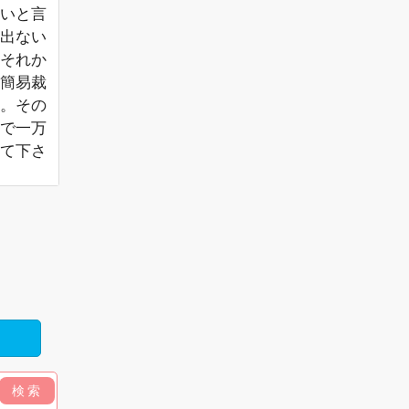
いと言
出ない
それか
簡易裁
。その
位で一万
て下さ
検索