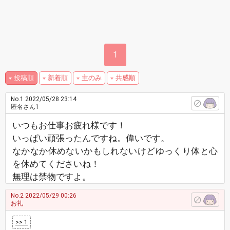
1
投稿順
新着順
主のみ
共感順
No.1
2022/05/28 23:14
匿名さん1
いつもお仕事お疲れ様です！
いっぱい頑張ったんですね。偉いです。
なかなか休めないかもしれないけどゆっくり体と心
を休めてくださいね！
無理は禁物ですよ。
No.2
2022/05/29 00:26
お礼
>> 1