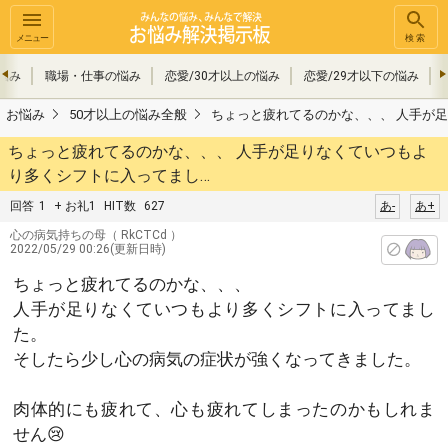
メニュー
検索
悩み
職場・仕事の悩み
恋愛/30才以上の悩み
恋愛/29才以下の悩み
お悩み
50才以上の悩み全般
ちょっと疲れてるのかな、、、 人手が
ちょっと疲れてるのかな、、、 人手が足りなくていつもよ
り多くシフトに入ってまし…
回答
1
+ お礼1
HIT数
627
あ-
あ+
心の病気持ちの母
（ RkCTCd ）
2022/05/29 00:26(更新日時)
ちょっと疲れてるのかな、、、
人手が足りなくていつもより多くシフトに入ってまし
た。
そしたら少し心の病気の症状が強くなってきました。
肉体的にも疲れて、心も疲れてしまったのかもしれま
せん😢