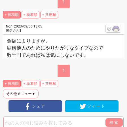
1
投稿順
新着順
共感順
No.1
2023/03/06 18:05
匿名さん1
金額によりますが、
結構他人のためにやりたがりなタイプなので
数千円であれば私は気にしないです。
1
投稿順
新着順
共感順
その他メニュー▼
シェア
ツイート
検索