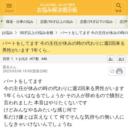
メニュー
検索
職場・仕事の悩み
恋愛/30才以上の悩み
恋愛/29才以下の悩み
恋愛
お悩み
50才以上の悩み全般
パートをしてます 今の主任が休みの時の
パートをしてます 今の主任が休みの時の代わりに週2回来る
男性がいます 1年くら…
回答
1
+ お礼0
HIT数
446
あ-
あ+
匿名さん
2023/03/06 18:05(更新日時)
パートをしてます
今の主任が休みの時の代わりに週2回来る男性がいます
1年くらいはなるでしょうか その人が辞めるので餞別と
言われました 本音はやりたくないです
けどみんなやるみたいな感じ何で
私だけ嫌とは言えなくて 何でそんな気持ちの無い人に
しなきゃいけないんでしょうね