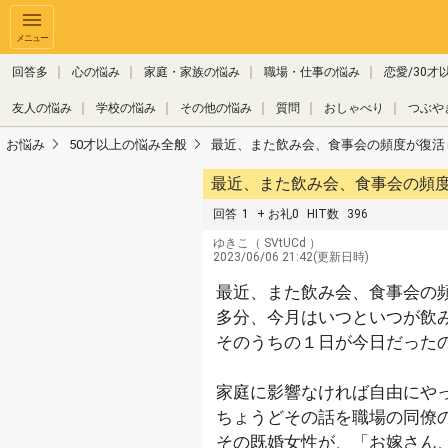
メニュー
回答多
心の悩み
家庭・家族の悩み
職場・仕事の悩み
恋愛/30才
友人の悩み
学校の悩み
その他の悩み
質問
おしゃべり
つぶや
お悩み
50才以上の悩み全般
最近、また飲み会、食事会の頻度が復活
最近、また飲み会、食事会の頻度
回答
1
+ お礼0
HIT数
396
ゆきこ
（ SVtUCd ）
2023/06/06 21:42(更新日時)
最近、また飲み会、食事会の
多分、今月はいつといつが飲
そのうちの１日が今日だったの
家庭に影響なければ自由にや
ちょうどその話を職場の同僚の
その既婚女性が、「お嫁さん