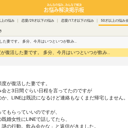
以上の悩み
恋愛/29才以下の悩み
恋愛/17才以下の悩み
50才以上の悩み
き
した妻です。 多分、今月はいつといつが飲み…
が復活した妻です。 多分、今月はいつといつが飲み…
頻度が復活した妻です。
み会と3日間ぐらい日程を言ってたのですが
か、LINEは既読になるけど連絡もなくまだ帰宅しません
ってもらっていいのですが、
既婚女性にLINEで話してたら、
、謎の行動。飲み会かな」と返信がきました。