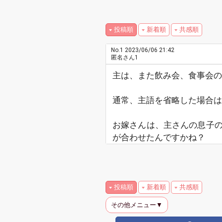
投稿順
新着順
共感順
No.1
2023/06/06 21:42
匿名さん1
主は、また飲み会、食事会の
通常、主語を省略した場合は
お嫁さんは、主さんの息子
が合わせたんですかね？
投稿順
新着順
共感順
その他メニュー▼