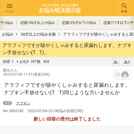
メニュー
検索
事の悩み
恋愛/30才以上の悩み
恋愛/29才以下の悩み
恋愛/17才以下の
お悩み
50才以上の悩み全般
アラフィフですが咳やくしゃみすると尿漏れ
アラフィフですが咳やくしゃみすると尿漏れします。ナプキ
ン手放せない(T . T)…
回答
1
+ お礼0
HIT数
420
あ-
あ+
匿名さん
2023/07/05 11:01(更新日時)
アラフィフですが咳やくしゃみすると尿漏れします。
ナプキン手放せない(T . T)同じような方いませんか
ナプキン
タグ
No.3826182
2023/07/04 23:54
(悩み投稿日時)
新しい回答の受付は終了しました