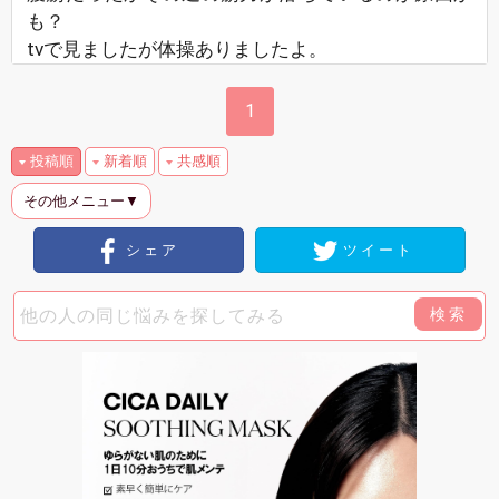
も？
tvで見ましたが体操ありましたよ。
1
投稿順
新着順
共感順
その他メニュー▼
シェア
ツイート
検索