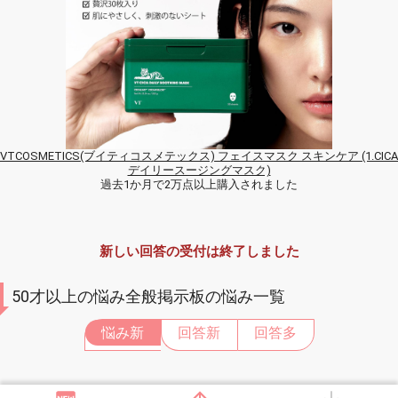
VTCOSMETICS(ブイティコスメテックス) フェイスマスク スキンケア (1.CICA
デイリースージングマスク)
過去1か月で2万点以上購入されました
新しい回答の受付は終了しました
50才以上の悩み全般掲示板の悩み一覧
悩み新
回答新
回答多