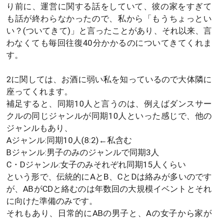
り前に、運営に関する話をしていて、彼の家をすぎて
も話が終わらなかったので、私から「もうちょっとい
い？(ついてきて)」と言ったことがあり、それ以来、言
わなくても毎回往復40分かかるのについてきてくれま
す。
2に関しては、お酒に弱い私を知っているので大体隣に
座ってくれます。
補足すると、同期10人と言うのは、例えばダンスサー
クルの同じジャンルが同期10人といった感じで、他の
ジャンルもあり、
Aジャンル:同期10人(8:2)←私含む
Bジャンル:男子のみのジャンルで同期3人
C・Dジャンル:女子のみそれぞれ同期15人くらい
という形で、伝統的にAとB、CとDは絡みが多いのです
が、ABがCDと絡むのは年数回の大規模イベントとそれ
に向けた準備のみです。
それもあり、日常的にABの男子と、Aの女子から家が