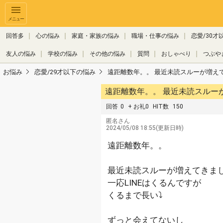
メニュー
回答多
心の悩み
家庭・家族の悩み
職場・仕事の悩み
恋愛/30才
友人の悩み
学校の悩み
その他の悩み
質問
おしゃべり
つぶや
お悩み
恋愛/29才以下の悩み
遠距離数年。。 最近未読スルーが増えて
遠距離数年。。 最近
回答
0
+ お礼0
HIT数
150
匿名さん
2024/05/08 18:55(更新日時)
遠距離数年。。
最近未読スルーが増えてきま
一応LINEはくるんですが
くるまで長い⤵️
ずっと会えてないし