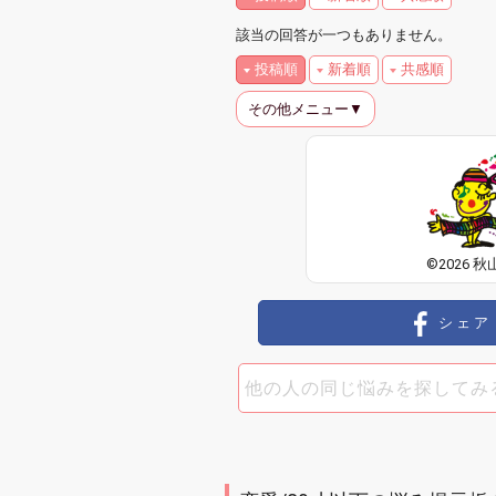
該当の回答が一つもありません。
投稿順
新着順
共感順
その他メニュー▼
©2026 秋
シェア