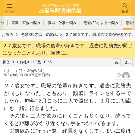
メニュー
検索
悩み
家庭・家族の悩み
職場・仕事の悩み
恋愛/30才以上の悩み
恋愛
お悩み
恋愛/29才以下の悩み
２７歳女です。職場の後輩が好きです
２７歳女です。職場の後輩が好きです。過去に勤務先が同じ
になったこともあり、頻繁に…
回答
0
+ お礼0
HIT数
1065
あ-
あ+
くまこ
（ 27 ♀ 3QqWCd ）
2024/06/30 20:37(更新日時)
２７歳女です。職場の後輩が好きです。過去に勤務先
が同じになったこともあり、頻繁にラインをする中で
したが、昨年12月ごろに二人で遠出し、１月には初詣
にも一緒に行きました。
その後も二人で飲みに行くことも多くなり、酔って
くると距離がかなり近くなり手をつないできます。
以前飲みに行った際、終電をなくしてしまい二度ほ