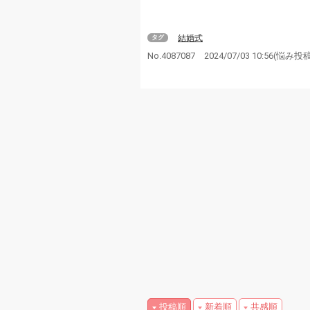
結婚式
タグ
No.4087087
2024/07/03 10:56
(悩み投
投稿順
新着順
共感順