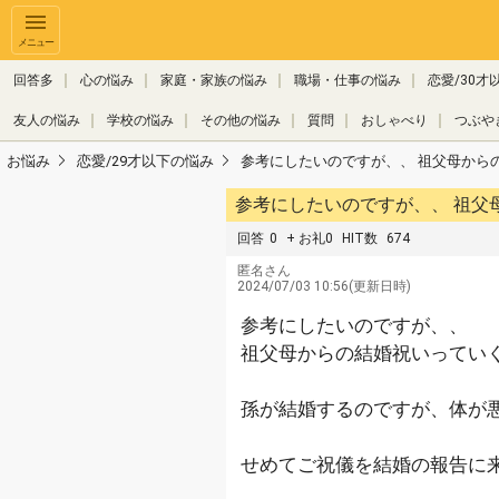
メニュー
回答多
心の悩み
家庭・家族の悩み
職場・仕事の悩み
恋愛/30才
友人の悩み
学校の悩み
その他の悩み
質問
おしゃべり
つぶや
お悩み
恋愛/29才以下の悩み
参考にしたいのですが、、 祖父母から
回答
0
+ お礼0
HIT数
674
匿名さん
2024/07/03 10:56(更新日時)
参考にしたいのですが、、
祖父母からの結婚祝いってい
孫が結婚するのですが、体が
せめてご祝儀を結婚の報告に