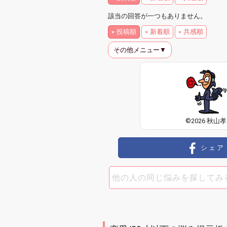
該当の回答が一つもありません。
投稿順
新着順
共感順
その他メニュー▼
©2026 秋山孝
シェア