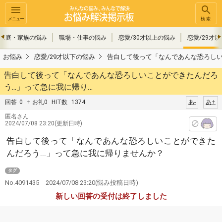
メニュー
検索
家庭・家族の悩み
職場・仕事の悩み
恋愛/30才以上の悩み
恋愛/29才
お悩み
恋愛/29才以下の悩み
告白して後って「なんであんな恐ろしいこ
告白して後って「なんであんな恐ろしいことができたんだろ
う...」って急に我に帰り…
回答
0
+ お礼0
HIT数
1374
あ-
あ+
匿名さん
2024/07/08 23:20(更新日時)
告白して後って「なんであんな恐ろしいことができた
んだろう...」って急に我に帰りませんか？
タグ
No.4091435
2024/07/08 23:20
(悩み投稿日時)
新しい回答の受付は終了しました