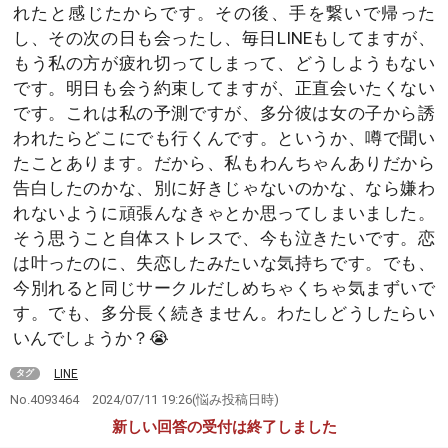
れたと感じたからです。その後、手を繋いで帰った
し、その次の日も会ったし、毎日LINEもしてますが、
もう私の方が疲れ切ってしまって、どうしようもない
です。明日も会う約束してますが、正直会いたくない
です。これは私の予測ですが、多分彼は女の子から誘
われたらどこにでも行くんです。というか、噂で聞い
たことあります。だから、私もわんちゃんありだから
告白したのかな、別に好きじゃないのかな、なら嫌わ
れないように頑張んなきゃとか思ってしまいました。
そう思うこと自体ストレスで、今も泣きたいです。恋
は叶ったのに、失恋したみたいな気持ちです。でも、
今別れると同じサークルだしめちゃくちゃ気まずいで
す。でも、多分長く続きません。わたしどうしたらい
いんでしょうか？😭
LINE
タグ
No.4093464
2024/07/11 19:26
(悩み投稿日時)
新しい回答の受付は終了しました