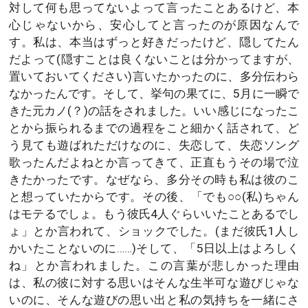
対して何も思ってないよって言ったことあるけど、本
心じゃないから、安心してと言ったのが原因なんで
す。私は、本当はずっと好きだったけど、隠してたん
だよって(隠すことは良くないことは分かってますが、
置いておいてください)言いたかったのに、多分伝わら
なかったんです。そして、挙句の果てに、5月に一瞬で
きた元カノ(？)の話をされました。いい感じになったこ
とから振られるまでの過程をこと細かく話されて、ど
う見ても遊ばれただけなのに、失恋して、失恋ソング
歌ったんだよねとか言ってきて、正直もうその場で泣
きたかったです。なぜなら、多分その時も私は彼のこ
と想っていたからです。その後、「でも○○(私)ちゃん
はモテるでしょ。もう彼氏4人ぐらいいたことあるでし
ょ」とか言われて、ショックでした。(まだ彼氏1人し
かいたことないのに……)そして、「5日以上はよろしく
ね」とか言われました。この言葉が悲しかった理由
は、私の彼に対する思いはそんな生半可な遊びじゃな
いのに、そんな遊びの思い出と私の気持ちを一緒にさ