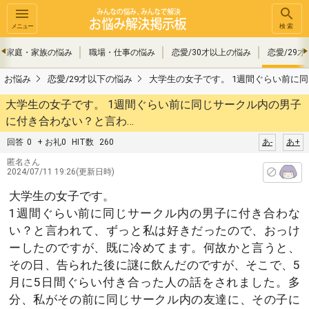
メニュー
検索
家庭・家族の悩み
職場・仕事の悩み
恋愛/30才以上の悩み
恋愛/29
お悩み
恋愛/29才以下の悩み
大学生の女子です。 1週間ぐらい前に
大学生の女子です。 1週間ぐらい前に同じサークル内の男子
に付き合わない？と言わ…
回答
0
+ お礼0
HIT数
260
あ-
あ+
匿名さん
2024/07/11 19:26(更新日時)
大学生の女子です。
1週間ぐらい前に同じサークル内の男子に付き合わな
い？と言われて、ずっと私は好きだったので、おっけ
ーしたのですが、既に冷めてます。何故かと言うと、
その日、告られた後に謎に飲んだのですが、そこで、5
月に5日間ぐらい付き合った人の話をされました。多
分、私がその前に同じサークル内の友達に、その子に