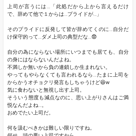
上司が言うには…「此処だから上から言えるだけ
で、辞めて他で１からは…プライドが…」
そのプライドに反発して皆が辞めてくのに…自分だ
け保守的って…ダメ上司の典型だな…😨
自分の為にならない場所にいつまでも居ても、自分
の身にはならないんだよね。
不満しか無いから負の連鎖しか生まれない。
やってもやらなくても言われるなら…たまに上司を
からかうオチョクリ発言もしちゃうけど😆w
気に食わないと無視し出す上司。
そういう態度も減点なのに、思い上がりさんはご満
悦なんだよね…。
おめでたい上司だ。
何を汲むべきかは難しい限りですね。
何せ、頭の悪い上司ですから。