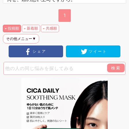
1
投稿順
新着順
共感順
その他メニュー▼
シェア
ツイート
検索