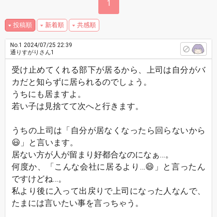
1
投稿順
新着順
共感順
No.1
2024/07/25 22:39
通りすがりさん1
受け止めてくれる部下が居るから、上司は自分がバ
カだと知らずに居られるのでしょう。
うちにも居ますよ。
若い子は見捨てて次へと行きます。
うちの上司は「自分が居なくなったら回らないから
😃」と言います。
居ない方が人が留まり好都合なのになぁ…。
何度か、「こんな会社に居るより…😄」と言ったん
ですけどね…。
私より後に入って出戻りで上司になった人なんで、
たまには言いたい事を言っちゃう。