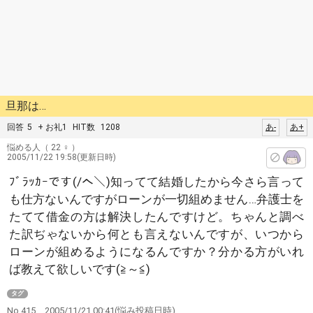
旦那は…
回答
5
+ お礼1
HIT数
1208
あ-
あ+
悩める人
（ 22 ♀ ）
2005/11/22 19:58(更新日時)
ﾌﾞﾗｯｶｰです(/へ＼)知ってて結婚したから今さら言って
も仕方ないんですがローンが一切組めません…弁護士を
たてて借金の方は解決したんですけど。ちゃんと調べ
た訳ぢゃないから何とも言えないんですが、いつから
ローンが組めるようになるんですか？分かる方がいれ
ば教えて欲しいです(≧～≦)
タグ
No.415
2005/11/21 00:41
(悩み投稿日時)