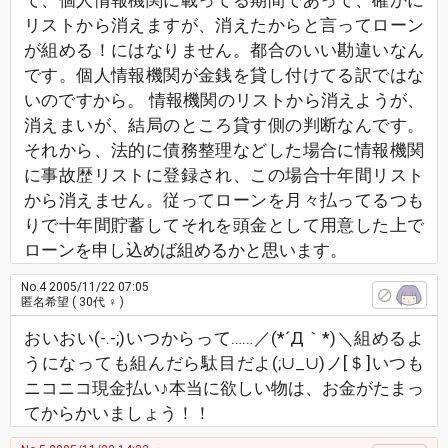
て、個人情報機関に載ってる期間であって、確かに
リストから消えますが、消えたからと言ってローン
が組める！にはなりません。都合のいい勘違いなん
です。個人情報機関が金銭を貸し付けてる訳ではな
いのですから。 情報機関のリストから消えようが、
消えまいが、結局のところ貸す側の判断なんです。
それから、法的に債務整理などした場合に情報機関
に事故歴リストに登録され、この場合十年間リスト
から消えません。従ってローンを月々払ってるつも
りで十年間貯蓄してそれを頭金として用意した上で
ローンを申し込めば組めるかと思います。
No.4
2005/11/22 07:05
匿名希望
( 30代 ♀ )
おいおい(-.-;)いつからって……／(*´Д｀*)＼組めるよ
うになっても組んだら駄目だよ(;∪_∪)ノ[＄]いつも
ニコニコ現金払い♪本当に欲しい物は、お金がたまっ
てからかいましょう！！