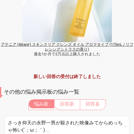
アテニア (Attenir) スキンクリア クレンズ オイル アロマタイプ (175mL / リフ
レシングシトラスの香り)
過去1か月で2万点以上購入されました
新しい回答の受付は終了しました
その他の悩み掲示板の悩み一覧
悩み新
回答新
回答多
さっき仰天の永野一男が殺された映像みてからめっち
ゃ怖い(´；ω；｀) …