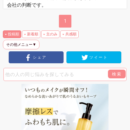
会社の判断です。
1
投稿順
新着順
主のみ
共感順
その他メニュー▼
シェア
ツイート
検索