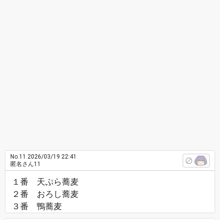
No.11
2026/03/19 22:41
匿名さん11
１番 天ぷら蕎麦
２番 おろし蕎麦
３番 鴨蕎麦