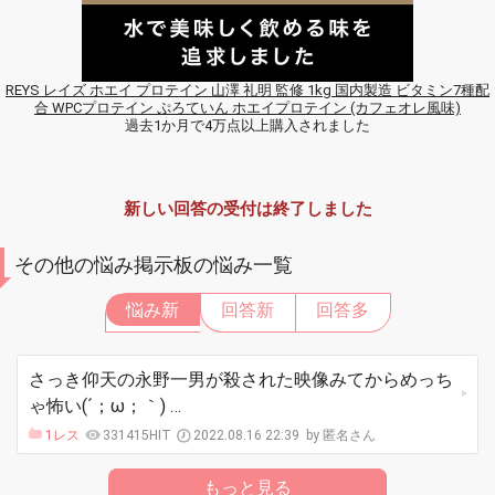
REYS レイズ ホエイ プロテイン 山澤 礼明 監修 1kg 国内製造 ビタミン7種配
合 WPCプロテイン ぷろていん ホエイプロテイン (カフェオレ風味)
過去1か月で4万点以上購入されました
新しい回答の受付は終了しました
その他の悩み掲示板の悩み一覧
悩み新
回答新
回答多
さっき仰天の永野一男が殺された映像みてからめっち
ゃ怖い(´；ω；｀) …
1レス
331415HIT
2022.08.16 22:39
匿名さん
もっと見る