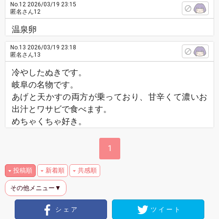
No.12
2026/03/19 23:15
匿名さん12
温泉卵
No.13
2026/03/19 23:18
匿名さん13
冷やしたぬきです。
岐阜の名物です。
あげと天かすの両方が乗っており、甘辛くて濃いお
出汁とワサビで食べます。
めちゃくちゃ好き。
1
投稿順
新着順
共感順
その他メニュー▼
シェア
ツイート