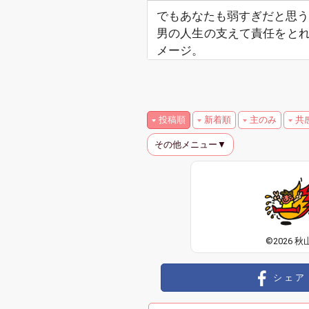
でもあなたも弱すぎだと思う
男の人生の支えて責任をと
メージ。
投稿順
新着順
主のみ
共
その他メニュー▼
©2026 秋
シェア