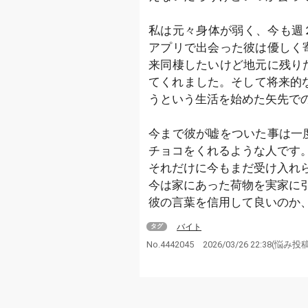
私は元々身体が弱く、今も週
アプリで出会った彼は優しく
来同棲したいけど地元に残り
てくれました。そして将来的
うという生活を始めた矢先で
今まで彼が嘘をついた事は一
チョコをくれるような人です
それだけに今もまだ受け入れ
今は家にあった荷物を実家に
彼の言葉を信用して良いのか
バイト
タグ
No.4442045
2026/03/26 22:38
(悩み投