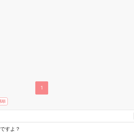
1
感順
ですよ？