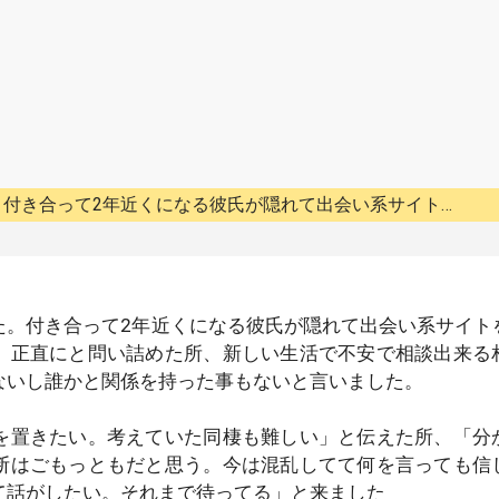
付き合って2年近くになる彼氏が隠れて出会い系サイト…
た。付き合って2年近くになる彼氏が隠れて出会い系サイト
、正直にと問い詰めた所、新しい生活で不安で相談出来る
ないし誰かと関係を持った事もないと言いました。
を置きたい。考えていた同棲も難しい」と伝えた所、「分
断はごもっともだと思う。今は混乱してて何を言っても信
て話がしたい。それまで待ってる」と来ました