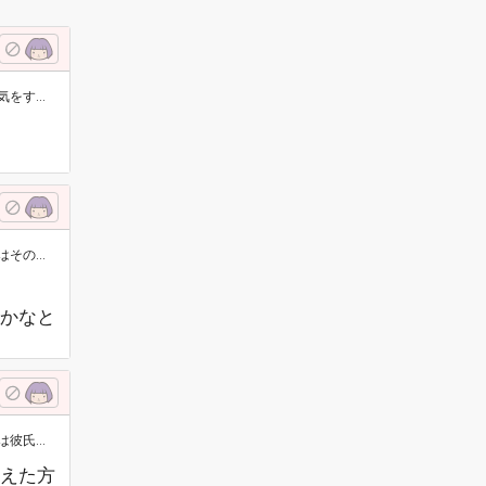
という…
のとき
かなと
行動で…
えた方