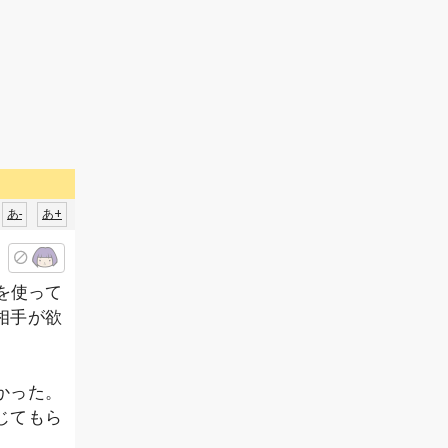
あ-
あ+
を使って
相手が欲
かった。
じてもら