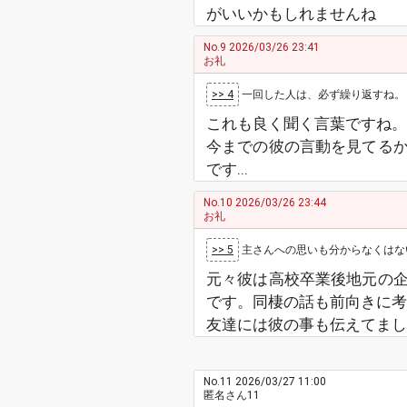
がいいかもしれませんね
No.9
2026/03/26 23:41
お礼
>> 4
一回した人は、必ず繰り返すね。 付き合
これも良く聞く言葉ですね。
今までの彼の言動を見てる
です...
No.10
2026/03/26 23:44
お礼
>> 5
主さんへの思いも分からなくはないが何故
元々彼は高校卒業後地元の
です。同棲の話も前向きに考
友達には彼の事も伝えてまし
No.11
2026/03/27 11:00
匿名さん11