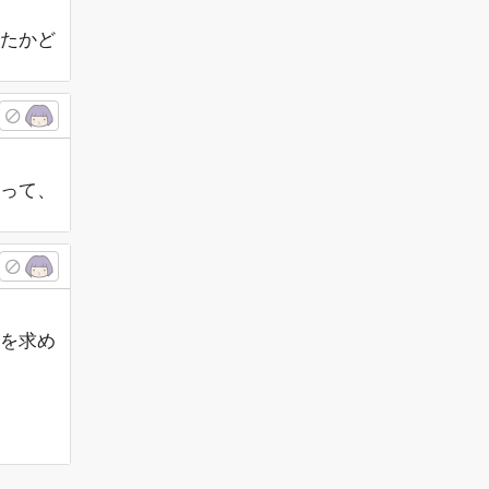
たかど
って、
を求め