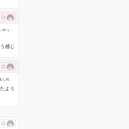
たら、…
う感じ
ていな…
たよう