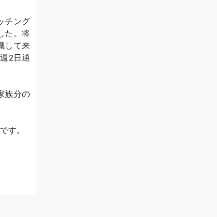
ッチング
した。将
職して来
週2日通
家族分の
です。