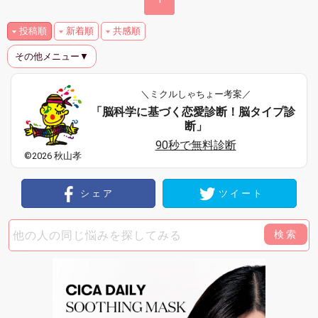
投稿順
新着順
共感順
その他メニュー▼
＼ミクルしゃちょー考案／
「脳科学に基づく恋愛診断！脳タイプ診
断」
90秒で無料診断
©2026 秋山孝
シェア
ツイート
検索