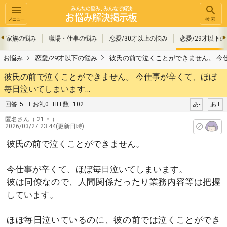
メニュー
検索
・家族の悩み
職場・仕事の悩み
恋愛/30才以上の悩み
恋愛/29才以下
お悩み
恋愛/29才以下の悩み
彼氏の前で泣くことができません。 今
彼氏の前で泣くことができません。 今仕事が辛くて、ほぼ
毎日泣いてしまいます…
回答
5
+ お礼0
HIT数
102
あ-
あ+
匿名さん
（ 21 ♀ ）
2026/03/27 23:44(更新日時)
彼氏の前で泣くことができません。
今仕事が辛くて、ほぼ毎日泣いてしまいます。
彼は同僚なので、人間関係だったり業務内容等は把握
しています。
ほぼ毎日泣いているのに、彼の前では泣くことができ