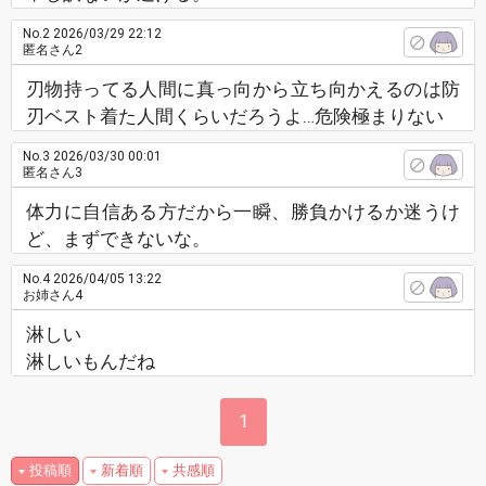
No.2
2026/03/29 22:12
匿名さん2
刃物持ってる人間に真っ向から立ち向かえるのは防
刃ベスト着た人間くらいだろうよ…危険極まりない
No.3
2026/03/30 00:01
匿名さん3
体力に自信ある方だから一瞬、勝負かけるか迷うけ
ど、まずできないな。
No.4
2026/04/05 13:22
お姉さん4
淋しい
淋しいもんだね
1
投稿順
新着順
共感順