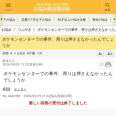
メニュー
検索
才以下の悩み
恋愛/17才以下の悩み
50才以上の悩み全般
身体の悩み
お悩み
つぶやき
ポケモンセンターでの事件、周りは押さえなかった
ポケモンセンターでの事件、周りは押さえなかったんでしょ
うか
回答
4
+ お礼0
HIT数
131
あ-
あ+
匿名さん
2026/04/05 13:22(更新日時)
ポケモンセンターでの事件、周りは押さえなかったん
でしょうか
センター
タグ
No.4442993
2026/03/29 21:32
(悩み投稿日時)
新しい回答の受付は終了しました