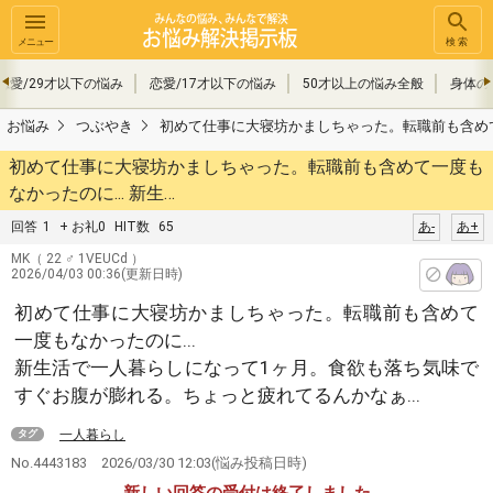
メニュー
検索
恋愛/29才以下の悩み
恋愛/17才以下の悩み
50才以上の悩み全般
身体の
お悩み
つぶやき
初めて仕事に大寝坊かましちゃった。転職前も含めて一
初めて仕事に大寝坊かましちゃった。転職前も含めて一度も
なかったのに... 新生…
回答
1
+ お礼0
HIT数
65
あ-
あ+
MK
（ 22 ♂ 1VEUCd ）
2026/04/03 00:36(更新日時)
初めて仕事に大寝坊かましちゃった。転職前も含めて
一度もなかったのに...
新生活で一人暮らしになって1ヶ月。食欲も落ち気味で
すぐお腹が膨れる。ちょっと疲れてるんかなぁ...
一人暮らし
タグ
No.4443183
2026/03/30 12:03
(悩み投稿日時)