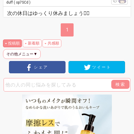
duff
( op7SCd )
次の休日はゆっくり休みましょう🙋‍♀️
1
投稿順
新着順
共感順
その他メニュー▼
シェア
ツイート
検索