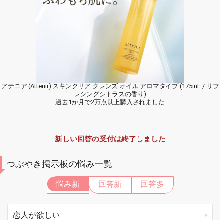
アテニア (Attenir) スキンクリア クレンズ オイル アロマタイプ (175mL / リフ
レシングシトラスの香り)
過去1か月で2万点以上購入されました
新しい回答の受付は終了しました
つぶやき掲示板の悩み一覧
悩み新
回答新
回答多
恋人が欲しい