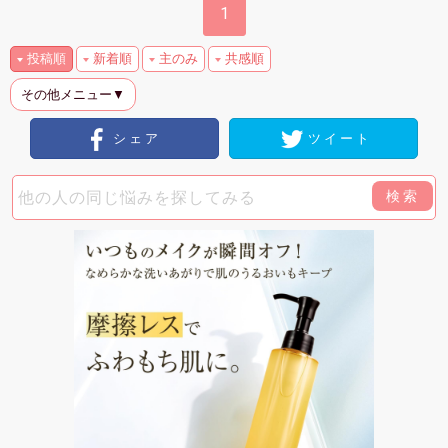
1
投稿順
新着順
主のみ
共感順
その他メニュー▼
シェア
ツイート
検索