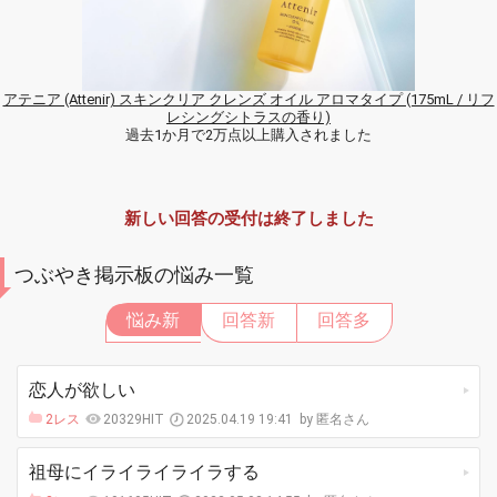
アテニア (Attenir) スキンクリア クレンズ オイル アロマタイプ (175mL / リフ
レシングシトラスの香り)
過去1か月で2万点以上購入されました
新しい回答の受付は終了しました
つぶやき掲示板の悩み一覧
悩み新
回答新
回答多
恋人が欲しい
2レス
20329HIT
2025.04.19 19:41
匿名さん
祖母にイライライライラする