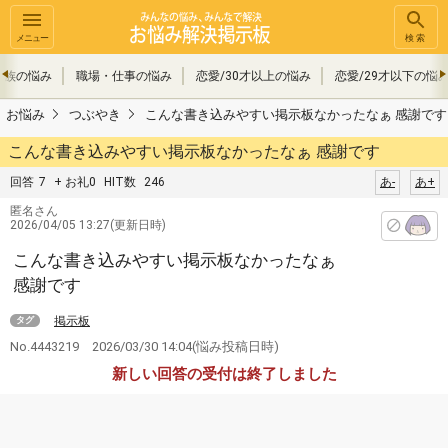
メニュー
検索
家族の悩み
職場・仕事の悩み
恋愛/30才以上の悩み
恋愛/29才以下の悩
お悩み
つぶやき
こんな書き込みやすい掲示板なかったなぁ 感謝です
こんな書き込みやすい掲示板なかったなぁ 感謝です
回答
7
+ お礼0
HIT数
246
あ-
あ+
匿名さん
2026/04/05 13:27(更新日時)
こんな書き込みやすい掲示板なかったなぁ
感謝です
掲示板
タグ
No.4443219
2026/03/30 14:04
(悩み投稿日時)
新しい回答の受付は終了しました