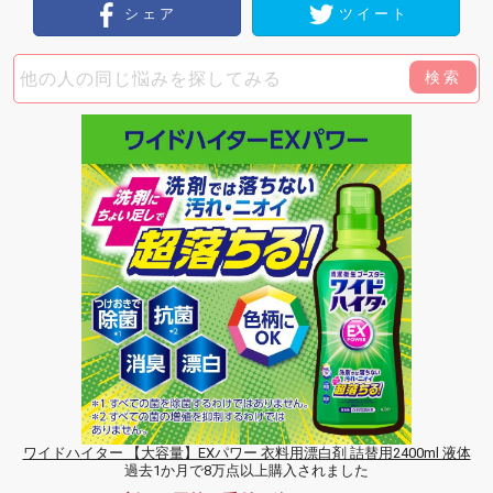
シェア
ツイート
検索
ワイドハイター 【大容量】EXパワー 衣料用漂白剤 詰替用2400ml 液体
過去1か月で8万点以上購入されました