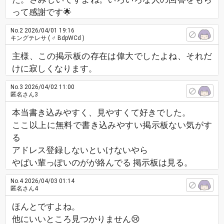
って感謝です🌟
No.2
2026/04/01 19:16
キングテレサ
( ♂ BdpWCd )
主様、この掲示板の存在は偉大でしたよね、それだ
けに寂しくなります。
No.3
2026/04/02 11:00
匿名さん3
本当書き込みやすく、見やすくて好きでした。
ここ以上に無料で書き込みやすい掲示板ない気がす
る
アドレス登録しないといけないやら
やばい輩っぽいのがが絡んでる 掲示板は見る。
No.4
2026/04/03 01:14
匿名さん4
ほんとですよね。
他にいいところ見つかりません😢