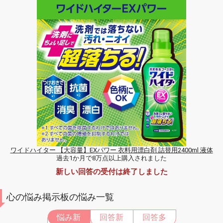
ワイドハイター 【大容量】EXパワー 衣料用漂白剤 詰替用2400ml 液体
過去1か月で8万点以上購入されました
新しい回答の受付は終了しました
心の悩み掲示板の悩み一覧
悩み新
回答新
回答多