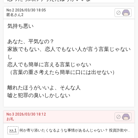
No.2
2026/03/30 18:05
匿名さん2
気持ち悪い
あなた、平気なの？
家族でもない、恋人でもない人が言う言葉じゃない
し
恋人でも簡単に言える言葉じゃない
（言葉の重さ考えたら簡単に口には出せない）
離れたほうがいいよ、そんな人
嘘と犯罪の臭いしかしない
No.3
2026/03/30 18:12
お礼
>> 1
何か寄り添いたくなるような事情があるんじゃない？ 投資詐欺や出会い系の詐欺、強盗、傷害、グルーミングして闇バイトさせたり個人情報取ったり、…