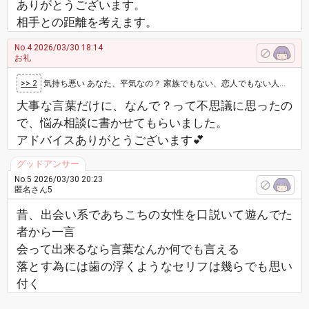
ありがとうございます。
相手との距離を考えます。
No.4
2026/03/30 18:14
お礼
>> 2
気持ち悪い あなた、平気なの？ 家族でもない、恋人でもない人が言う言葉じゃないし 恋人でも簡単に言える言葉じゃない （言葉の重さ…
大事な言葉だけに、なんで？って不思議に思ったの
で、悩み相談に書かせてもらいました。
アドバイスありがとうございます💕
No.5
2026/03/30 20:23
匿名さん5
昔、出会い系であちこちの女性を口説いて遊んでた
者から一言
会って出来るなら言葉なんか何でも言える
落とす為には歯の浮くようなセリフは幾らでも思い
付く