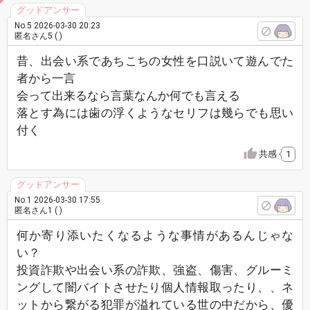
No.5 2026-03-30 20:23
匿名さん5 ( )
昔、出会い系であちこちの女性を口説いて遊んでた
者から一言
会って出来るなら言葉なんか何でも言える
落とす為には歯の浮くようなセリフは幾らでも思い
付く
共感
1
No.1 2026-03-30 17:55
匿名さん1 ( )
何か寄り添いたくなるような事情があるんじゃな
い？
投資詐欺や出会い系の詐欺、強盗、傷害、グルーミ
ングして闇バイトさせたり個人情報取ったり、、ネ
ットから繋がる犯罪が溢れている世の中だから、優