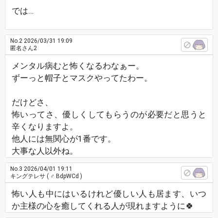
では…
No.2
2026/03/31 19:09
匿名さん2
メンタル病むと怖くなるわなぁー。
ずーっと帽子とマスクやってたわー。
だけどさ、
怖いってさ、優しくしてもらうのが必要だと思うと
辛くなりますよ。
他人には無関心が1番です。
大事な人以外ね。
No.3
2026/04/01 19:11
キングテレサ
( ♂ BdpWCd )
怖い人も中にはいるけれど優しい人も居ます、いつ
か主様の心を癒してくれる人が現れますように🍀