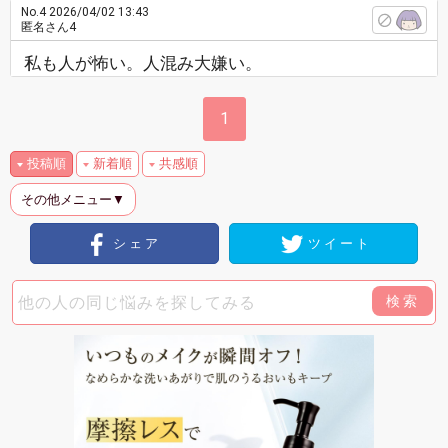
No.4
2026/04/02 13:43
匿名さん4
私も人が怖い。人混み大嫌い。
1
投稿順
新着順
共感順
その他メニュー▼
シェア
ツイート
検索