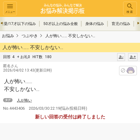
メニュー
検索
恋愛/17才以下の悩み
50才以上の悩み全般
身体の悩み
育児の悩み
お悩み
つぶやき
人が怖い…… 不安しかない…
人が怖い…… 不安しかない…
回答
4
+ お礼0
HIT数
180
あ-
あ+
匿名さん
2026/04/02 13:43(更新日時)
人が怖い……
不安しかない…
人が怖い
タグ
No.4443406
2026/03/30 22:19
(悩み投稿日時)
新しい回答の受付は終了しました