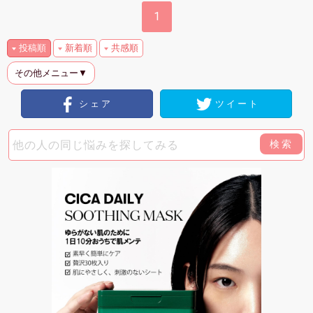
1
投稿順
新着順
共感順
その他メニュー▼
シェア
ツイート
検索