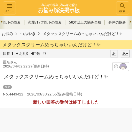
メニュー
検索
9才以下の悩み
恋愛/17才以下の悩み
50才以上の悩み全般
身体の悩み
お悩み
つぶやき
メタックスクリームめっちゃいいんだけど！✨️
メタックスクリームめっちゃいいんだけど！✨️
回答
1
+ お礼0
HIT数
47
あ-
あ+
匿名さん
2026/04/02 22:29(更新日時)
メタックスクリームめっちゃいいんだけど！✨️
タグ
No.4443422
2026/03/30 22:55
(悩み投稿日時)
新しい回答の受付は終了しました