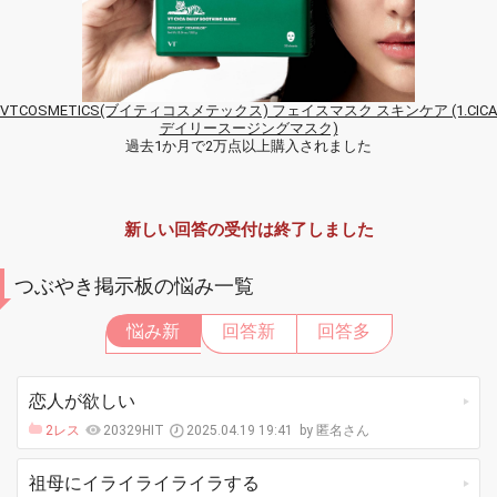
VTCOSMETICS(ブイティコスメテックス) フェイスマスク スキンケア (1.CICA
デイリースージングマスク)
過去1か月で2万点以上購入されました
新しい回答の受付は終了しました
つぶやき掲示板の悩み一覧
悩み新
回答新
回答多
恋人が欲しい
2レス
20329HIT
2025.04.19 19:41
匿名さん
祖母にイライライライラする