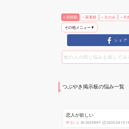
投稿順
新着順
主のみ
共
その他メニュー▼
シェア
つぶやき掲示板の悩み一覧
恋人が欲しい
2レス
20329HIT
2025.04.19 1