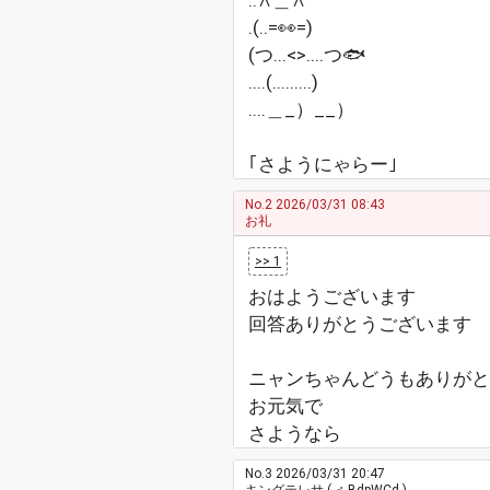
..∧＿∧
.(..=👀=)
(つ...<>....つ🐟
....(.........)
....＿_）__）
｢さようにゃらー｣
No.2
2026/03/31 08:43
お礼
>> 1
おはようございます
回答ありがとうございます
ニャンちゃんどうもありがと
お元気で
さようなら
No.3
2026/03/31 20:47