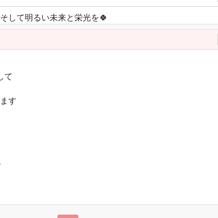
そして明るい未来と栄光を🍀
して
ます
…