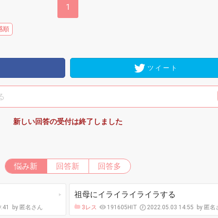
1
感順
ツイート
新しい回答の受付は終了しました
悩み新
回答新
回答多
祖母にイライライライラする
9:41
匿名さん
3レス
191605HIT
2022.05.03 14:55
匿名