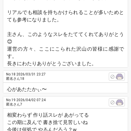
リアルでも相談を持ちかけられることが多いためと
ても参考になりました。
主さん、このようなスレをたててくれてありがとう
😊
運営の方々、ここにこられた沢山の皆様に感謝で
す。
長きにわたりありがとうございました。
No.18
2026/03/31 23:27
匿名さん18
心があたたかぃ〜
No.19
2026/04/02 07:24
匿名さん7
相変わらず 作り話スレが あがってる
この期に及んで 書き捨て見苦しいね
今後は何処で やるんだろう？w