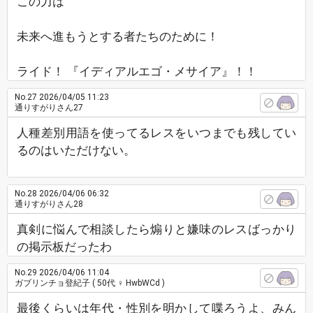
この力は
未来へ進もうとする者たちのために！
ライド！ 『イディアルエゴ・メサイア』！！
No.27
2026/04/05 11:23
通りすがりさん27
人種差別用語を使ってるレスをいつまでも残してい
るのはいただけない。
No.28
2026/04/06 06:32
通りすがりさん28
真剣に悩んで相談したら煽りと嫌味のレスばっかり
の掲示板だったわ
No.29
2026/04/06 11:04
ガブリンチョ登紀子
( 50代 ♀ HwbWCd )
最後くらいは年代・性別を明かして喋ろうよ、みん