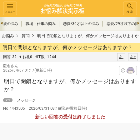
メニュー
検索
家族の悩み
職場・仕事の悩み
恋愛/30才以上の悩み
恋愛/29才以下の悩
お悩み
質問
明日で閉鎖となりますが、何かメッセージはありますか
明日で閉鎖となりますが、何かメッセージはありますか？
回答
32
+ お礼0
HIT数
1244
あ-
あ+
匿名さん
2026/04/07 01:17(更新日時)
明日で閉鎖となりますが、何かメッセージはあります
か？
メッセージ
タグ
No.4443506
2026/03/31 03:18
(悩み投稿日時)
新しい回答の受付は終了しました