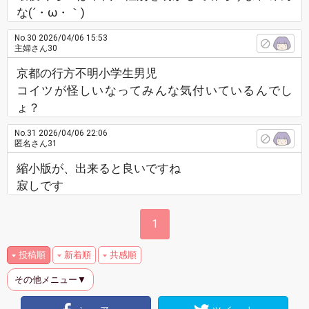
な(´・ω・｀)
No.30
2026/04/06 15:53
主婦さん30
京都の行方不明小学生男児
コイツが怪しいなってみんな気付いているんでし
ょ？
No.31
2026/04/06 22:06
匿名さん31
縮小版が、出来ると良いですね
寂しです
1
投稿順
新着順
共感順
その他メニュー▼