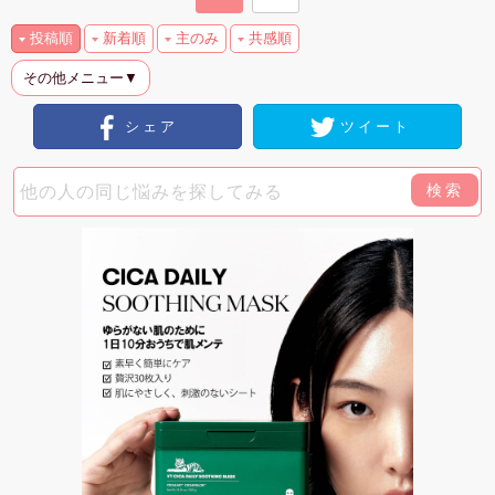
投稿順
新着順
主のみ
共感順
その他メニュー▼
シェア
ツイート
検索