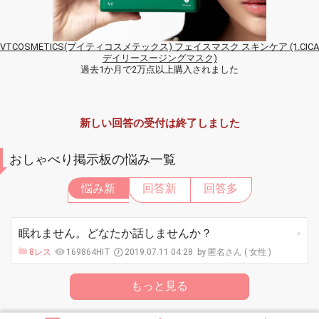
VTCOSMETICS(ブイティコスメテックス) フェイスマスク スキンケア (1.CICA
デイリースージングマスク)
過去1か月で2万点以上購入されました
新しい回答の受付は終了しました
おしゃべり掲示板の悩み一覧
悩み新
回答新
回答多
眠れません。どなたか話しませんか？
8レス
169864HIT
2019.07.11 04:28
匿名さん ( 女性 )
もっと見る