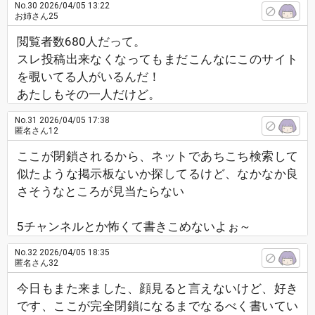
No.30
2026/04/05 13:22
お姉さん25
閲覧者数680人だって。
スレ投稿出来なくなってもまだこんなにこのサイト
を覗いてる人がいるんだ！
あたしもその一人だけど。
No.31
2026/04/05 17:38
匿名さん12
ここが閉鎖されるから、ネットであちこち検索して
似たような掲示板ないか探してるけど、なかなか良
さそうなところが見当たらない
5チャンネルとか怖くて書きこめないよぉ～
No.32
2026/04/05 18:35
匿名さん32
今日もまた来ました、顔見ると言えないけど、好き
です、ここが完全閉鎖になるまでなるべく書いてい