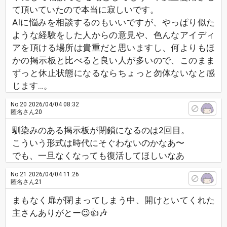
て頂いていたので本当に寂しいです。
AIに悩みを相談するのもいいですが、やっぱり似た
ような経験をした人からの意見や、色んなアイディ
アを頂ける場所は貴重だと思いますし、何よりもほ
かの掲示板と比べると良い人が多いので、このまま
ずっと休止状態になるならちょっと勿体ないなと感
じます…。
No.20
2026/04/04 08:32
匿名さん20
馴染みのある掲示板が閉鎖になるのは2回目。
こういう形式は時代にそぐわないのかなあ〜
でも、一旦なくなっても復活してほしいなあ
No.21
2026/04/04 11:26
匿名さん21
まもなく扉が閉まってしまう中、開けといてくれた
主さんありがとー😉👍️🎶