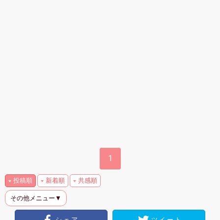
1
投稿順
新着順
共感順
その他メニュー▼
シェア
ツイート