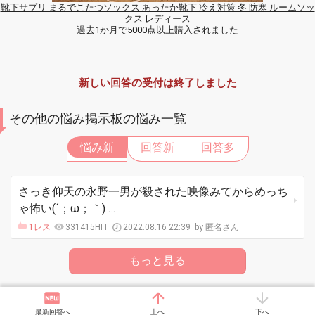
靴下サプリ まるでこたつソックス あったか靴下 冷え対策 冬 防寒 ルームソッ
クス レディース
過去1か月で5000点以上購入されました
新しい回答の受付は終了しました
その他の悩み掲示板の悩み一覧
悩み新
回答新
回答多
さっき仰天の永野一男が殺された映像みてからめっち
ゃ怖い(´；ω；｀) …
1レス
331415HIT
2022.08.16 22:39
匿名さん
もっと見る
最新回答へ
上へ
下へ