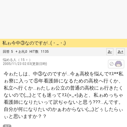
私ゎ今中③なのですが…(・_・;)
回答
5
+ お礼0
HIT数
1135
あ-
あ+
悩める人
（ 15 ♀ ）
2005/11/23 02:03(更新日時)
今ゎたしは、中③なのですが…今ぁ高校を悩んでﾏｽ**私
ゎ寮に入って⑤年看護師になるための高校へ行くか、
私立へ行くか…ゎたしゎ公立の普通の高校にゎ行きたく
ないので(;_;)とても迷ってﾏｽ(>_<)あと、私ゎめっちゃ
看護師になりたいって訳ぢゃないと思う???…んです。
自分が何になりたいのかぁわからない(;_;)どぅしたらぃ
ぃと思いますか？？
タグ