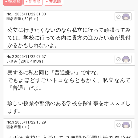
投稿順
新着順
共感順
No.1
2005/11/22 01:03
匿名希望
( 30代 ♂ )
公立に行きたくないのなら私立に行って頑張ってみ
ては。学校に行ってる内に貴方の進みたい道が見付
かるかもしれないよ。
No.2
2005/11/22 07:57
いさみ
( 20代 ♂ InUn )
察するに私と同じ『普通嫌い』ですな。
でもよほどすごいトコならともかく、私立なんて
『普通』だよ。
珍しい授業や部活のある学校を探す事をオススメし
ます。
No.3
2005/11/22 10:29
匿名希望
( ♀ )