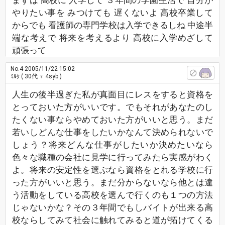
まずは 高校に 入学して ３年間の学園生活で 自分が
やりたい事を みつけても 遅くないよ 高校卒業して
からでも 看護師の専門学校は入学できるしね 中途半
端な考えで 将来を考えるより 高校に入学めざして
頑張って
No.4
2005/11/22 15:02
ﾐﾙｸ
( 30代 ♀ 4syb )
人生の後半過ぎた私が真面目にレスをすると資格を
とっておいた方がいいです。でもそれがあなたのし
たくない事ならやめておいた方がいいと思う。まだ
若いしどんな仕事をしたいかなんて決められないで
しょう？将来どんな仕事がしたいか決めたいなら
色々な職種の会社に見学に行ってみたら実感がわく
よ。将来の安定性を選ぶなら資格をとれる学校に行
った方がいいと思う。まだ分からないなら他とは違
う活動をしている高校を選んで行くのも１つの方法
じゃないかな？その３年間でもしバイトが出来る高
校ならしてみて社会に触れてみると道が拓けてくる