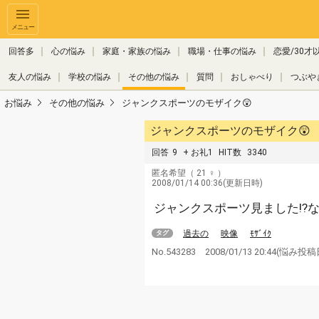
メニュー
回答多
心の悩み
家庭・家族の悩み
職場・仕事の悩み
恋愛/30才
友人の悩み
学校の悩み
その他の悩み
質問
おしゃべり
つぶや
お悩み
その他の悩み
ジャンクスポーツのモザイク😲
ジャンクスポーツのモザイク😲
回答
9
+ お礼1
HIT数
3340
匿名希望
（ 21 ♀ ）
2008/01/14 00:36(更新日時)
ジャンクスポーツ見ました⁉な
過去の
映像
ﾓｻﾞｲｸ
タグ
No.543283
2008/01/13 20:44
(悩み投稿