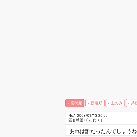
投稿順
新着順
主のみ
共
No.1
2008/01/13 20:50
匿名希望1
( 20代 ♀ )
あれは誰だったんでしょうね