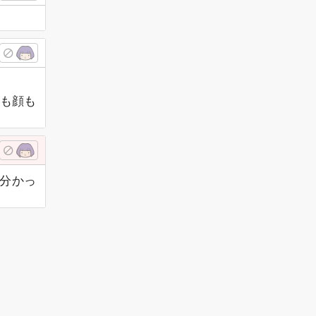
も顔も
で分かっ