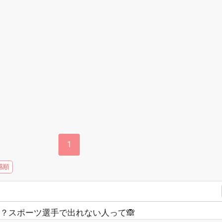
1
感順
？スポーツ選手で出れない人って🙈