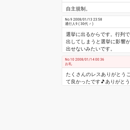
自主規制。
No.9
2008/01/13 23:58
通行人9
( 30代 ♂ )
選挙に出るからです。行列で
出してしまうと選挙に影響
出せないみたいです。
No.10
2008/01/14 00:36
お礼
たくさんのレスありがとうご
て良かったです🎵ありがと