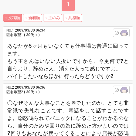
1
投稿順
新着順
主のみ
共感順
No.1
2009/03/30 06:34
匿名希望1
( 30代 ♀ )
あなたが5ヶ月もいなくても仕事場は普通に回って
ます。
もう主さんはいない人扱いですから、今更何で❓と
言うより、辞めた人、消えた人って感じですよ。
バイトしたいならほかに行ったらどうですか❓
No.2
2009/03/30 06:36
匿名希望2
( 30代 ♀ )
①なぜそんな大事なことを✉でしたのか。とても非
常識で失礼なことです。電話をして話すことです
よ。②怒鳴られてパニックになることがわかるのな
ら、自分のためや回りの為に辞めた方がよいのでは
❓回りもあなたが戻ってくることにより店長が怒鳴