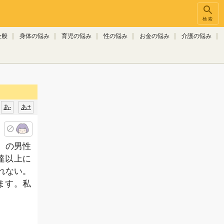
検索
全般
身体の悩み
育児の悩み
性の悩み
お金の悩み
介護の悩み
あ-
あ+
）の男性
達以上に
れない。
ます。私