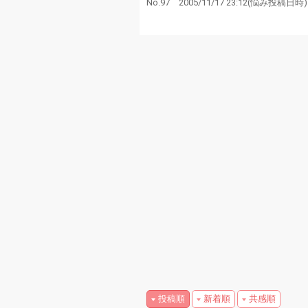
No.97
2005/11/17 23:12
(悩み投稿日時)
投稿順
新着順
共感順