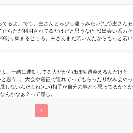
てるよ。でも、主さんとゎ少し違うみたい(^_^;)主さん
てたらただ利用されてるだけだと思うな(^_^;)出会い系ゎ
が9割り集まるところ。主さんまだ若いんだからもっと若い
だよ。一緒に運動してる人だからほぼ毎週会えるんだけど
いと思う…。大会や遠征で連れてってもらったり飲み会やっ
展しないんだよね(>_<)相手が自分の事どう思ってるかと
なんかなぁ？って感じ。
1