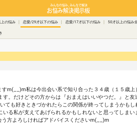
以上の悩み
恋愛/29才以下の悩み
恋愛/17才以下の悩み
50才以上の悩み
き
すm(__)m私は今出会い系で知り合った３４歳（１５歳上
ます。だけどその方からは『おまえはいいやつだ。』と友
にいても好きときづかれたらこの関係が終ってしまうかもし
にいる私が支えてあげられるかもしれないと思ってしまい
う方よろしければアドバイスくださいm(__)m