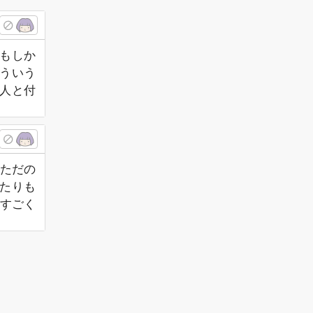
ゎもしか
そういう
人と付
、ただの
たりも
かすごく