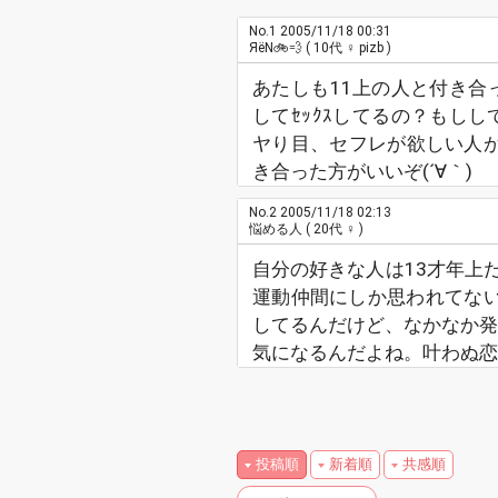
No.1
2005/11/18 00:31
ЯёΝ🚲💨
( 10代 ♀ pizb )
あたしも11上の人と付き合っ
してｾｯｸｽしてるの？もしし
ヤり目、セフレが欲しい人
き合った方がいいぞ(´∀｀)
No.2
2005/11/18 02:13
悩める人
( 20代 ♀ )
自分の好きな人は13才年上
運動仲間にしか思われてな
してるんだけど、なかなか発
気になるんだよね。叶わぬ恋
投稿順
新着順
共感順