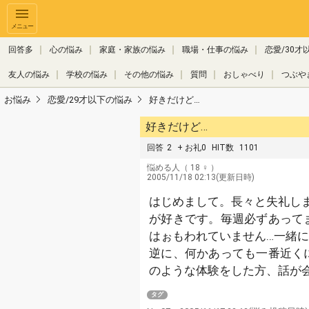
メニュー
回答多
心の悩み
家庭・家族の悩み
職場・仕事の悩み
恋愛/30才
友人の悩み
学校の悩み
その他の悩み
質問
おしゃべり
つぶや
お悩み
恋愛/29才以下の悩み
好きだけど…
好きだけど…
回答
2
+ お礼0
HIT数
1101
悩める人
（ 18 ♀ ）
2005/11/18 02:13(更新日時)
はじめまして。長々と失礼しま
が好きです。毎週必ずあって
はぉもわれていません…一緒
逆に、何かあっても一番近く
のような体験をした方、話が会
タグ