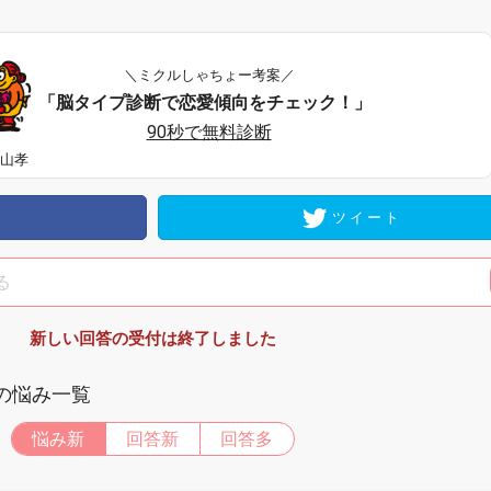
＼ミクルしゃちょー考案／
「脳タイプ診断で恋愛傾向をチェック！」
90秒で無料診断
秋山孝
ツイート
新しい回答の受付は終了しました
板の悩み一覧
悩み新
回答新
回答多